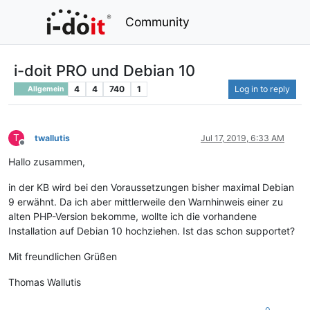
Community
i-doit PRO und Debian 10
4
4
740
1
Log in to reply
Allgemein
T
twallutis
Jul 17, 2019, 6:33 AM
Offline
Hallo zusammen,
in der KB wird bei den Voraussetzungen bisher maximal Debian
9 erwähnt. Da ich aber mittlerweile den Warnhinweis einer zu
alten PHP-Version bekomme, wollte ich die vorhandene
Installation auf Debian 10 hochziehen. Ist das schon supportet?
Mit freundlichen Grüßen
Thomas Wallutis