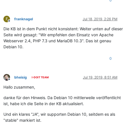
0
F
franknagel
Jul 18, 2019, 2:26 PM
Offline
Die KB ist in dem Punkt nicht konsistent: Weiter unten auf dieser
Seite wird gesagt: "Wir empfehlen den Einsatz von Apache
Webserver 2.4, PHP 7.3 und MariaDB 10.3". Das ist genau
Debian 10.
0
bheisig
Jul 19, 2019, 8:51 AM
I-DOIT TEAM
Offline
Hallo zusammen,
danke für den Hinweis. Da Debian 10 mittlerweile veröffentlicht
ist, habe ich die Seite in der KB aktualisiert.
Und ein klares "JA", wir supporten Debian 10, seitdem es als
"stable" markiert ist.