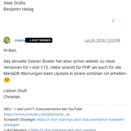
Viele Grüße
Benjamin Heisig
0
creiss
Jul 24, 2019, 1:02 PM
I-DOIT KENNER
Offline
Hi Ben,
das aktuelle Debian Buster hat aber schon wieder zu neue
Versionen für i-doit 1.13. Habe sowohl für PHP als auch für die
MariaDB Warnungen beim Update in einem schönen rot erhalten.
Lieben Gruß
Christian
NEU - i-doit und IT-Dokumentation bei YouTube:
https://www.youtube.com/@donamic_de
Komplett-Strategie:
https://i-doit-trainings.de/it-dokumentation-komplett-
strategie/
i-doit Mastery –
https://i-doit-trainings.de/i-doit-mastery