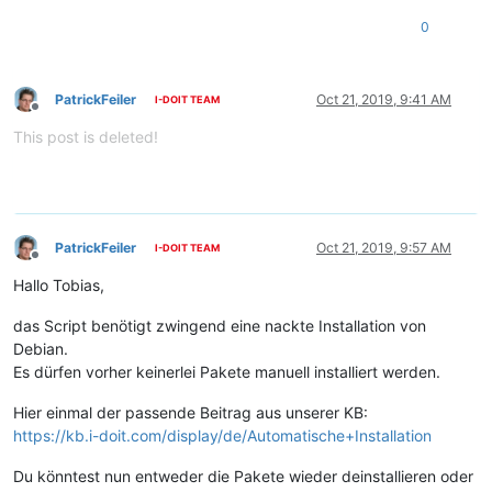
0
PatrickFeiler
Oct 21, 2019, 9:41 AM
I-DOIT TEAM
Offline
This post is deleted!
PatrickFeiler
Oct 21, 2019, 9:57 AM
I-DOIT TEAM
Offline
Hallo Tobias,
das Script benötigt zwingend eine nackte Installation von
Debian.
Es dürfen vorher keinerlei Pakete manuell installiert werden.
Hier einmal der passende Beitrag aus unserer KB:
https://kb.i-doit.com/display/de/Automatische+Installation
Du könntest nun entweder die Pakete wieder deinstallieren oder