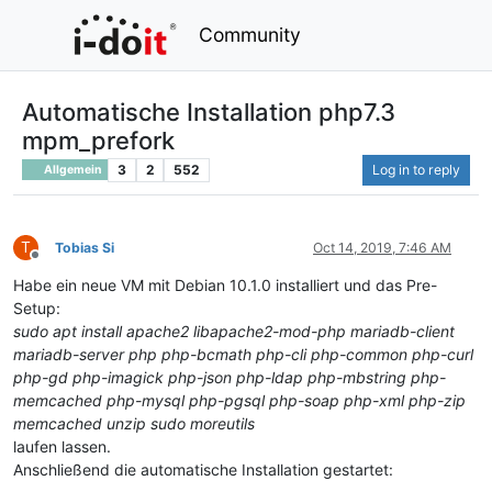
Community
Automatische Installation php7.3
mpm_prefork
3
2
552
Log in to reply
Allgemein
T
Tobias Si
Oct 14, 2019, 7:46 AM
Offline
Habe ein neue VM mit Debian 10.1.0 installiert und das Pre-
Setup:
sudo apt install apache2 libapache2-mod-php mariadb-client
mariadb-server php php-bcmath php-cli php-common php-curl
php-gd php-imagick php-json php-ldap php-mbstring php-
memcached php-mysql php-pgsql php-soap php-xml php-zip
memcached unzip sudo moreutils
laufen lassen.
Anschließend die automatische Installation gestartet: