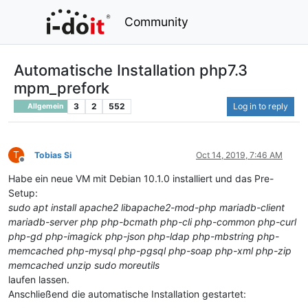
Community
Automatische Installation php7.3
mpm_prefork
3
2
552
Log in to reply
Allgemein
T
Tobias Si
Oct 14, 2019, 7:46 AM
Offline
Habe ein neue VM mit Debian 10.1.0 installiert und das Pre-
Setup:
sudo apt install apache2 libapache2-mod-php mariadb-client
mariadb-server php php-bcmath php-cli php-common php-curl
php-gd php-imagick php-json php-ldap php-mbstring php-
memcached php-mysql php-pgsql php-soap php-xml php-zip
memcached unzip sudo moreutils
laufen lassen.
Anschließend die automatische Installation gestartet: