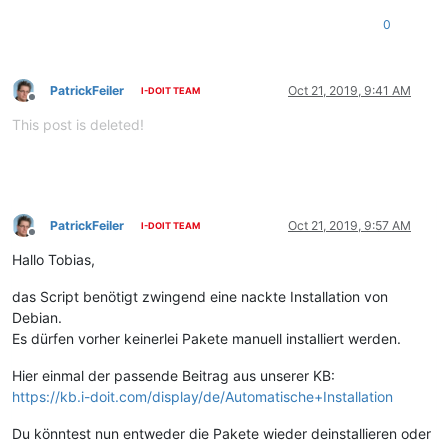
0
PatrickFeiler
Oct 21, 2019, 9:41 AM
I-DOIT TEAM
Offline
This post is deleted!
PatrickFeiler
Oct 21, 2019, 9:57 AM
I-DOIT TEAM
Offline
Hallo Tobias,
das Script benötigt zwingend eine nackte Installation von
Debian.
Es dürfen vorher keinerlei Pakete manuell installiert werden.
Hier einmal der passende Beitrag aus unserer KB:
https://kb.i-doit.com/display/de/Automatische+Installation
Du könntest nun entweder die Pakete wieder deinstallieren oder