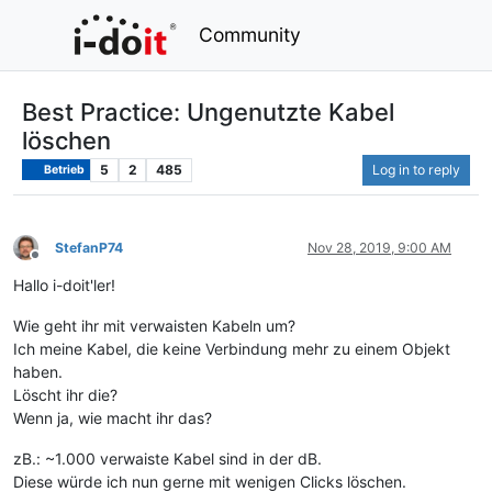
Community
Best Practice: Ungenutzte Kabel
löschen
5
2
485
Log in to reply
Betrieb
StefanP74
Nov 28, 2019, 9:00 AM
Offline
Hallo i-doit'ler!
Wie geht ihr mit verwaisten Kabeln um?
Ich meine Kabel, die keine Verbindung mehr zu einem Objekt
haben.
Löscht ihr die?
Wenn ja, wie macht ihr das?
zB.: ~1.000 verwaiste Kabel sind in der dB.
Diese würde ich nun gerne mit wenigen Clicks löschen.