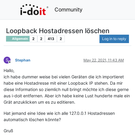
Community
Loopback Hostadressen löschen
2
2
413
2
Log in to reply
Allgemein
S
Stephan
May 22, 2021, 11:43 AM
Offline
Hallo,
ich habe dummer weise bei vielen Geräten die ich importieret
habe eine Hostadresse mit einer Loopback IP stehen. Da mir
diese Information so ziemlich null bringt möchte ich diese gerne
aus i-doit entfernen. Aber ich habe keine Lust hunderte male ein
Grät anzuklicken um es zu editieren.
Hat jemand eine Idee wie ich alle 127.0.0.1 Hostadressen
automatisch löschen könnte?
Gruß