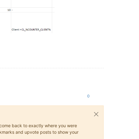
0
ys come back to exactly where you were
 bookmarks and upvote posts to show your