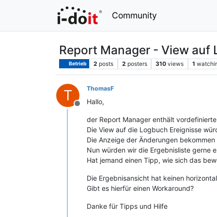
Community
Report Manager - View auf 
2
posts
2
posters
310
views
1
watchi
Betrieb
ThomasF
T
Hallo,
Offline
der Report Manager enthält vordefinierte
Die View auf die Logbuch Ereignisse wür
Die Anzeige der Änderungen bekommen wi
Nun würden wir die Ergebnisliste gerne e
Hat jemand einen Tipp, wie sich das bewe
Die Ergebnisansicht hat keinen horizontal
Gibt es hierfür einen Workaround?
Danke für Tipps und Hilfe