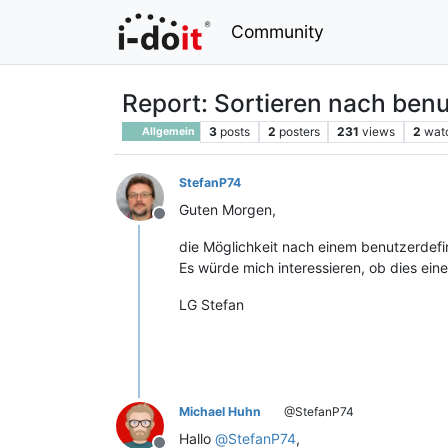
Community
Report: Sortieren nach benu
3
posts
2
posters
231
views
2
wat
Allgemein
StefanP74
Guten Morgen,
Offline
die Möglichkeit nach einem benutzerdefini
Es würde mich interessieren, ob dies eine
LG Stefan
Michael Huhn
@StefanP74
Hallo
@
StefanP74
,