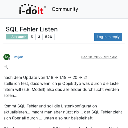
Community
SQL Fehler Listen
5
3
526
Log in to reply
Allgemein
M
mijan
Dec 18, 2022, 9:27 AM
Offline
Hi,
nach dem Update von 1.18 -> 1.19 -> 20 -> 21
stelle ich fest, dass wenn ich je Objekttyp was durch die Liste
filtern will (z.B. Modell) also das alle felder durchsucht werden
sollen...
Kommt SQL Fehler und soll die Listenkonfiguration
aktualisieren... macht man aber nützt nix... der SQL Fehler zieht
sich über all durch ... unten also nur beispielhaft