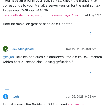
"You have an error in your SQL syntax; check the manual that
corresponds to your MariaDB server version for the right syntax
to use near ''%Global v4%' OR
...' at line 59"
isys_cmdb_dao_category_g_ip__primary_layer3_net
Habt ihr das auch gehabt nach dem Update?
0
K
klaus.langthaler
Dec 23, 2022, 8:01 AM
Offline
@
mijan
Hallo ich hab auch ein ähnliches Problem im Dokumenten
Addon hast du schon eine Lösung gefunden ?
0
I
itech
Jan 26, 2023, 9:02 AM
Offline
Ich habe dasselbe Problem mit Listen und
SQL syntax