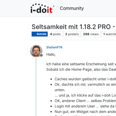
Community
Seltsamkeit mit 1.18.2 PRO
4
posts
2
posters
298
views
1
watchi
Betrieb
StefanP74
Hallo,
Offline
ich habe eine seltsame Erscheinung seit
Sobald ich die Home-Page, also das Dash
Caches wurden gelöscht unter i-doit
Ok, dachte ich mir, vermutlich so ei
unten.
... und ja, ich klicke auf das i-doit L
OK, anderer Client ... selbes Problem. 
Login mit anderem User ... siehe d
Nun gut, ein Widget nach dem ander