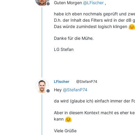
Guten Morgen
@
LFischer
,
Offline
habe ich eben nochmals geprüft und zwei
D.h. der Inhalt des Filters wird in der 
Das würde zumindest logisch klingen
Danke für die Mühe.
LG Stefan
LFischer
@StefanP74
Hey
@
StefanP74
Offline
da wird (glaube ich) einfach immer der Fo
Aber in diesem Kontext macht es eher k
kann
Viele Grüße