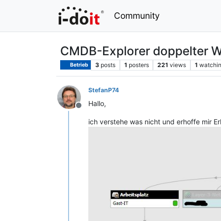
Community
CMDB-Explorer doppelter 
3
posts
1
posters
221
views
1
watchi
Betrieb
StefanP74
Hallo,
Offline
ich verstehe was nicht und erhoffe mir E