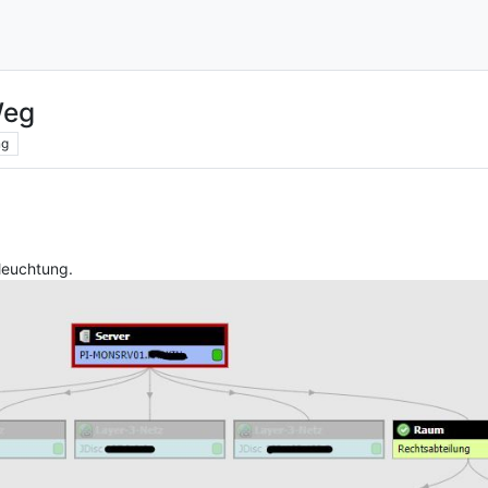
Weg
ng
rleuchtung.