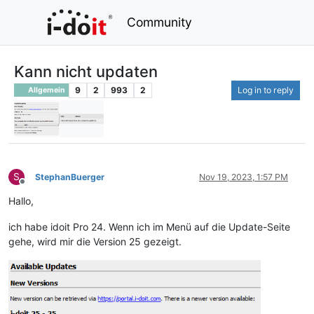
Community
Kann nicht updaten
9
2
993
2
Log in to reply
Allgemein
S
StephanBuerger
Nov 19, 2023, 1:57 PM
Offline
Hallo,
ich habe idoit Pro 24. Wenn ich im Menü auf die Update-Seite
gehe, wird mir die Version 25 gezeigt.