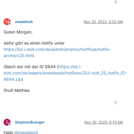
0
M
mwaldeck
Nov 20, 2023, 5:30 AM
Offline
Guten Morgen,
dafür gibt es einen Hotfix unter
https://kb.i-doit.com/de/administration/hotfixes/hotfix-
archiv/v25.html
.
Gleich der mit der ID 9844 (
https://kb.i-
doit.com/de/assets/downloads/hotfixes/25/i-doit_25_hotfix_ID-
9844.zip
)
Gruß Mathias
0
S
StephanBuerger
Nov 20, 2023, 6:15 AM
Offline
Hallo
@
mwaldeck