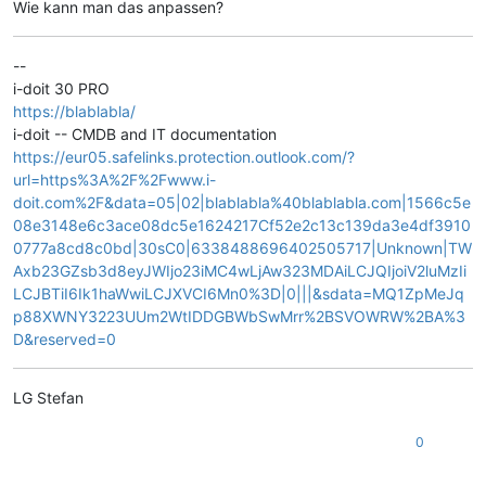
Wie kann man das anpassen?
--
i-doit 30 PRO
https://blablabla/
i-doit -- CMDB and IT documentation
https://eur05.safelinks.protection.outlook.com/?
url=https%3A%2F%2Fwww.i-
doit.com%2F&data=05|02|blablabla%40blablabla.com|1566c5e
08e3148e6c3ace08dc5e1624217Cf52e2c13c139da3e4df3910
0777a8cd8c0bd|30sC0|6338488696402505717|Unknown|TW
Axb23GZsb3d8eyJWIjo23iMC4wLjAw323MDAiLCJQIjoiV2luMzIi
LCJBTiI6Ik1haWwiLCJXVCI6Mn0%3D|0|||&sdata=MQ1ZpMeJq
p88XWNY3223UUm2WtIDDGBWbSwMrr%2BSVOWRW%2BA%3
D&reserved=0
LG Stefan
0