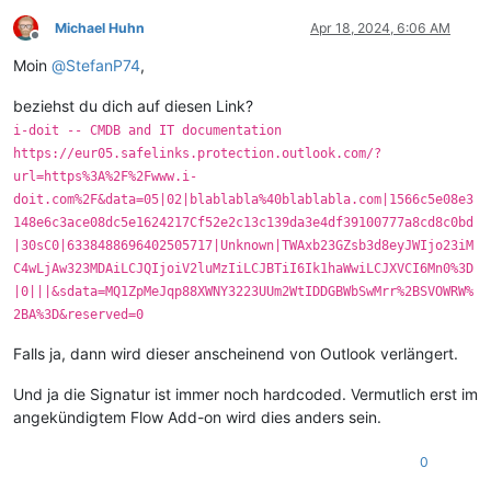
Michael Huhn
Apr 18, 2024, 6:06 AM
Offline
Moin
@
StefanP74
,
beziehst du dich auf diesen Link?
i-doit -- CMDB and IT documentation
https://eur05.safelinks.protection.outlook.com/?
url=https%3A%2F%2Fwww.i-
doit.com%2F&data=05|02|blablabla%40blablabla.com|1566c5e08e3
148e6c3ace08dc5e1624217Cf52e2c13c139da3e4df39100777a8cd8c0bd
|30sC0|6338488696402505717|Unknown|TWAxb23GZsb3d8eyJWIjo23iM
C4wLjAw323MDAiLCJQIjoiV2luMzIiLCJBTiI6Ik1haWwiLCJXVCI6Mn0%3D
|0|||&sdata=MQ1ZpMeJqp88XWNY3223UUm2WtIDDGBWbSwMrr%2BSVOWRW%
2BA%3D&reserved=0
Falls ja, dann wird dieser anscheinend von Outlook verlängert.
Und ja die Signatur ist immer noch hardcoded. Vermutlich erst im
angekündigtem Flow Add-on wird dies anders sein.
0