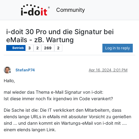
Community
i-doit 30 Pro und die Signatur bei
eMails - zB. Wartung
3
2
269
2
Log in to reply
Betrieb
StefanP74
Apr 16, 2024, 2:01 PM
Offline
Hallo,
mal wieder das Thema e-Mail Signatur von i-doit:
Ist diese immer noch fix irgendwo im Code verankert?
Die Sache ist die: Die IT verklickert den Mitarbeitern, dass
elends lange URLs in eMails mit absoluter Vorsicht zu genießen
sind ... und dann kommt ein Wartungs-eMail von i-doit mit ....
einem elends langen Link.