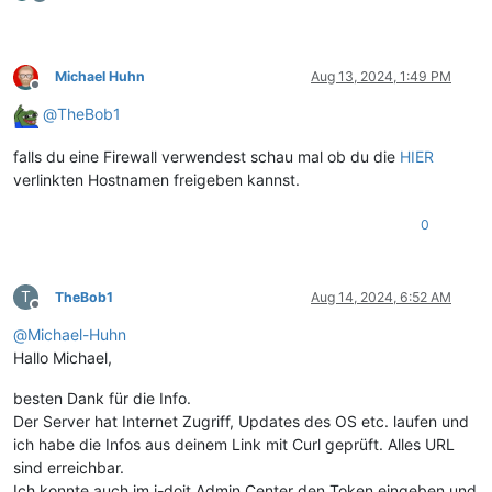
Michael Huhn
Aug 13, 2024, 1:49 PM
Offline
@
TheBob1
falls du eine Firewall verwendest schau mal ob du die
HIER
verlinkten Hostnamen freigeben kannst.
0
T
TheBob1
Aug 14, 2024, 6:52 AM
Offline
@
Michael-Huhn
Hallo Michael,
besten Dank für die Info.
Der Server hat Internet Zugriff, Updates des OS etc. laufen und
ich habe die Infos aus deinem Link mit Curl geprüft. Alles URL
sind erreichbar.
Ich konnte auch im i-doit Admin Center den Token eingeben und