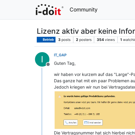
Community
Lizenz aktiv aber keine Inf
3
posts
2
posters
354
views
1
watchi
Betrieb
IT_GAP
I
Guten Tag,
Offline
wir haben vor kurzem auf das "Large"-Pa
Das ganze hat mit ein paar Problemen auc
Jedoch kriegen wir nun bei Vertragsdaten
Die Vertragsnummer hat sich hierbei nic