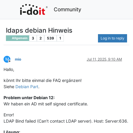
Community
ldaps debian Hinweis
3
2
539
1
Log in to reply
Allgemein
M
mio
Jul 11, 2025, 9:10 AM
Offline
Hallo,
könnt Ihr bitte einmal die FAQ ergänzen!
Siehe
Debian Part
.
Problem unter Debian 12:
Wir haben ein AD mit self signed certificate.
Error!
LDAP Bind failed (Can't contact LDAP server). Host: Server:636.
Lösung: