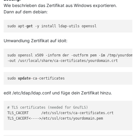
Wie beschrieben das Zertifikat aus Windows exportieren.
Dann auf dem debian:
sudo apt-
get
Umwandlung Zertifikat auf idoit:
sudo openssl x509 -inform der -outform pem -
in
 /tmp/yourdomai
sudo 
update
-
ca
-
edit /etc/ldap/ldap.conf und füge dein Zertifikat hinzu.
# TLS certificates (needed for GnuTLS)
TLS_CACERT      /etc/ssl/certs/ca-certificates.crt

TLS_CACERT<---->/etc/ssl/certs/yourdomain.pem
