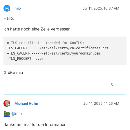
M
mio
Jul 11, 2025, 10:37 AM
Offline
Hallo,
ich hatte noch eine Zeile vergessen:
# TLS certificates (needed for GnuTLS)
TLS_CACERT      /etc/ssl/certs/ca-certificates.crt

+TLS_CACERT<---->/etc/ssl/certs/yourdomain.pem

Grüße mio
0
Michael Huhn
Jul 11, 2025, 11:26 AM
Offline
@
mio
danke erstmal für die Information!