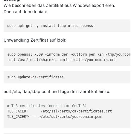
Wie beschrieben das Zertifikat aus Windows exportieren.
Dann auf dem debian:
sudo apt-
get
Umwandlung Zertifikat auf idoit:
sudo openssl x509 -inform der -outform pem -
in
 /tmp/yourdomai
sudo 
update
-
ca
-
edit /etc/ldap/ldap.conf und füge dein Zertifikat hinzu.
# TLS certificates (needed for GnuTLS)
TLS_CACERT      /etc/ssl/certs/ca-certificates.crt

TLS_CACERT<---->/etc/ssl/certs/yourdomain.pem
