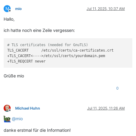
M
mio
Jul 11, 2025, 10:37 AM
Offline
Hallo,
ich hatte noch eine Zeile vergessen:
# TLS certificates (needed for GnuTLS)
TLS_CACERT      /etc/ssl/certs/ca-certificates.crt

+TLS_CACERT<---->/etc/ssl/certs/yourdomain.pem

Grüße mio
0
Michael Huhn
Jul 11, 2025, 11:26 AM
Offline
@
mio
danke erstmal für die Information!