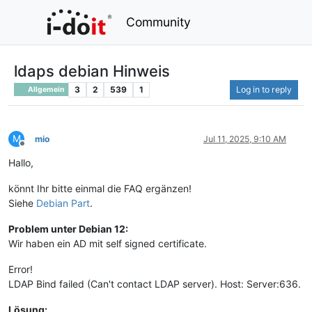
Community
ldaps debian Hinweis
3
2
539
1
Log in to reply
Allgemein
M
mio
Jul 11, 2025, 9:10 AM
Offline
Hallo,
könnt Ihr bitte einmal die FAQ ergänzen!
Siehe
Debian Part
.
Problem unter Debian 12:
Wir haben ein AD mit self signed certificate.
Error!
LDAP Bind failed (Can't contact LDAP server). Host: Server:636.
Lösung: