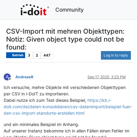
Community
CSV-Import mit mehren Objekttypen:
Notiz: Given object type could not be
found:
3
2
447
Log in to reply
Betrieb
A
AndreasR
Sep 17, 2025, 3:23 PM
Offline
Ich versuche, mehre Objekte mit verschiedenen Objekttypen
per CSV in i-DoIT zu importieren.
Dabei nutze ich zum Test dieses Beispiel,
https://kb.i-
doit.com/de/daten-konsolidieren/csv-datenimport/beispiel-fuer-
den-csv-import-standorte-erstellen.html
und ein minimales Beispiel im Anhang.
Auf unserer Instanz bekomme ich in allen Fällen einen Fehler im