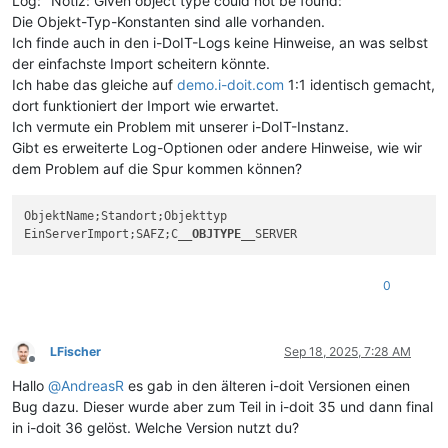
Log: "Notiz: Given object type could not be found:"
Die Objekt-Typ-Konstanten sind alle vorhanden.
Ich finde auch in den i-DoIT-Logs keine Hinweise, an was selbst
der einfachste Import scheitern könnte.
Ich habe das gleiche auf
demo.i-doit.com
1:1 identisch gemacht,
dort funktioniert der Import wie erwartet.
Ich vermute ein Problem mit unserer i-DoIT-Instanz.
Gibt es erweiterte Log-Optionen oder andere Hinweise, wie wir
dem Problem auf die Spur kommen können?
ObjektName;Standort;Objekttyp

EinServerImport;SAFZ;C
__OBJTYPE__
0
LFischer
Sep 18, 2025, 7:28 AM
Offline
Hallo
@
AndreasR
es gab in den älteren i-doit Versionen einen
Bug dazu. Dieser wurde aber zum Teil in i-doit 35 und dann final
in i-doit 36 gelöst. Welche Version nutzt du?