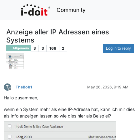
Community
Anzeige aller IP Adressen eines
Systems
3
3
166
2
Log in to reply
Allgemein
T
TheBob1
May 26, 2026, 9:19 AM
Offline
Hallo zusammen,
wenn ein System mehr als eine IP-Adresse hat, kann ich mir dies
als Info anzeigen lassen so wie dies hier als Beispiel?