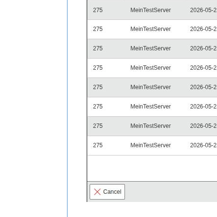
WHERE
     o.isys_obj__id 
=
12345
ORDER
BY
  c.isys_cmdb_status_chang