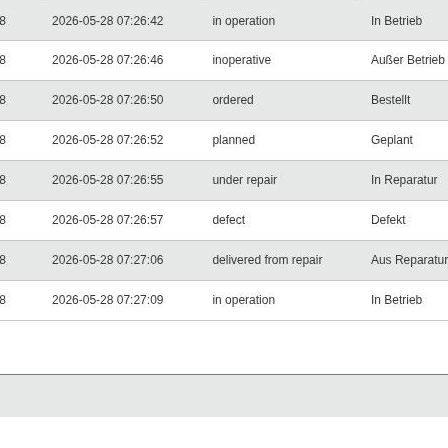
es__timestamp 
ASC