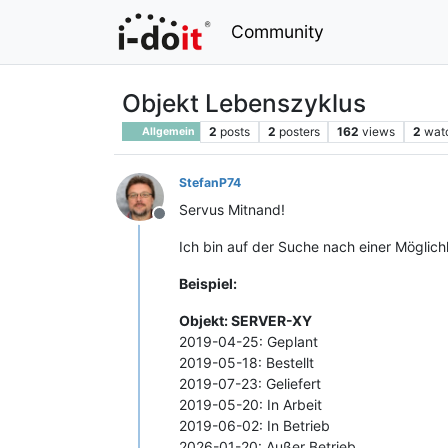
Community
Objekt Lebenszyklus
2
posts
2
posters
162
views
2
wat
Allgemein
StefanP74
Servus Mitnand!
Offline
Ich bin auf der Suche nach einer Möglic
Beispiel:
Objekt: SERVER-XY
2019-04-25: Geplant
2019-05-18: Bestellt
2019-07-23: Geliefert
2019-05-20: In Arbeit
2019-06-02: In Betrieb
2026-01-20: Außer Betrieb