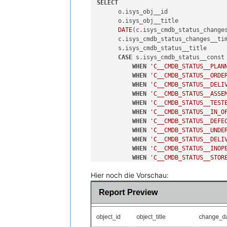
SELECT
      o.isys_obj__id                
      o.isys_obj__title             
DATE
(c.isys_cmdb_status_change
      c.isys_cmdb_status_changes__ti
      s.isys_cmdb_status__title     
CASE
 s.isys_cmdb_status__const

WHEN
'C__CMDB_STATUS__PLAN
WHEN
'C__CMDB_STATUS__ORDE
WHEN
'C__CMDB_STATUS__DELI
WHEN
'C__CMDB_STATUS__ASSE
WHEN
'C__CMDB_STATUS__TEST
WHEN
'C__CMDB_STATUS__IN_O
WHEN
'C__CMDB_STATUS__DEFE
WHEN
'C__CMDB_STATUS__UNDE
WHEN
'C__CMDB_STATUS__DELI
WHEN
'C__CMDB_STATUS__INOP
WHEN
'C__CMDB_STATUS__STOR
WHEN
'C__CMDB_STATUS__SCRA
Hier noch die Vorschau:
WHEN
'C__CMDB_STATUS__SWAP
ELSE
 s.isys_cmdb_status__ti
END
FROM
      isys_cmdb_status_changes 
JOIN
      isys_obj          o 
ON
 o
JOIN
      isys_cmdb_status  s 
ON
 s