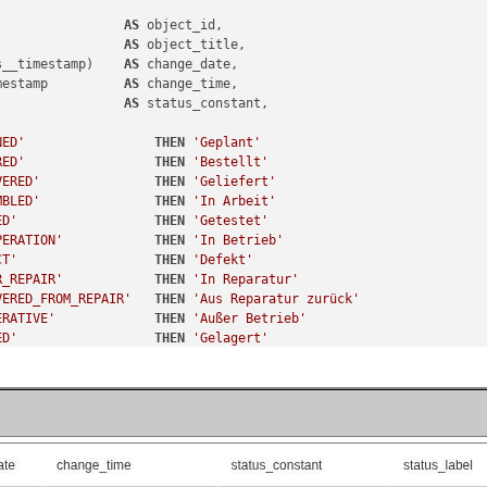
                 
AS
 object_id,

                 
AS
 object_title,

s__timestamp)    
AS
 change_date,

mestamp          
AS
 change_time,

                 
AS
 status_constant,

NED'
THEN
'Geplant'
RED'
THEN
'Bestellt'
VERED'
THEN
'Geliefert'
MBLED'
THEN
'In Arbeit'
ED'
THEN
'Getestet'
PERATION'
THEN
'In Betrieb'
CT'
THEN
'Defekt'
R_REPAIR'
THEN
'In Reparatur'
VERED_FROM_REPAIR'
THEN
'Aus Reparatur zurück'
ERATIVE'
THEN
'Außer Betrieb'
ED'
THEN
'Gelagert'
PPED'
THEN
'Verschrottet'
PED'
THEN
'Getauscht'
tle

AS
 status_label

c

.isys_obj__id 
=
 c.isys_cmdb_status_changes__isys_obj__id

.isys_cmdb_status__id 
=
 c.isys_cmdb_status_changes__isys_cmdb_sta