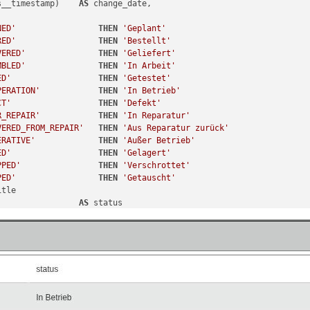
s__timestamp)    
AS
 change_date,

NED'
THEN
'Geplant'
RED'
THEN
'Bestellt'
VERED'
THEN
'Geliefert'
MBLED'
THEN
'In Arbeit'
ED'
THEN
'Getestet'
PERATION'
THEN
'In Betrieb'
CT'
THEN
'Defekt'
R_REPAIR'
THEN
'In Reparatur'
VERED_FROM_REPAIR'
THEN
'Aus Reparatur zurück'
ERATIVE'
THEN
'Außer Betrieb'
ED'
THEN
'Gelagert'
PPED'
THEN
'Verschrottet'
PED'
THEN
'Getauscht'
tle

AS
 status

c

.isys_cmdb_status__id 
=
 c.isys_cmdb_status_changes__isys_cmdb_sta
es__isys_obj__id 
=
275
es__timestamp 
ASC