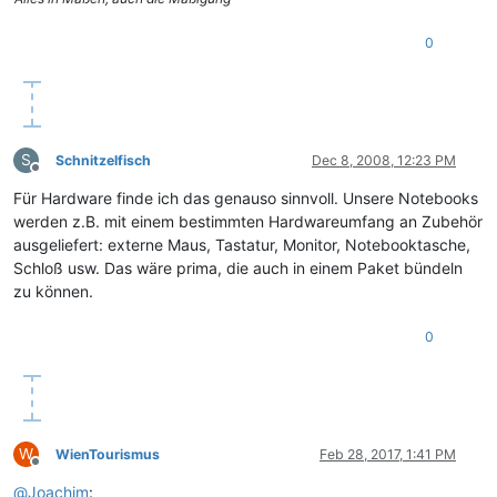
0
S
Schnitzelfisch
Dec 8, 2008, 12:23 PM
Offline
Für Hardware finde ich das genauso sinnvoll. Unsere Notebooks
werden z.B. mit einem bestimmten Hardwareumfang an Zubehör
ausgeliefert: externe Maus, Tastatur, Monitor, Notebooktasche,
Schloß usw. Das wäre prima, die auch in einem Paket bündeln
zu können.
0
W
WienTourismus
Feb 28, 2017, 1:41 PM
Offline
@
Joachim
: