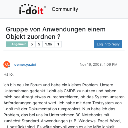
Community
Gruppe von Anwendungen einem
Objekt zuordnen ?
5
5
1.9k
1
Log in to reply
Allgemein
O
oemer.yazici
Nov 19, 2008, 4:09 PM
Offline
Hallo,
ich bin neu im Forum und habe ein kleines Problem. Unsere
Unternehmen gedenkt i-doit als CMDB zu nutzen und haben
mich beauftragt etwas zu recherchieren, ob das System unseren
Anforderungen gerecht wird. Ich habe mit dem Testsystem von
i-doit mit der Dokumentation rumprobiert. Nun habe ich das
Problem, das bei uns im Unternehmen 30 Notebooks mit
zunächst Standard-Anwendungen (z.B. Windows, Excel. Word,
…) bestückt sind. Es wäre sinnvoll wenn es eine Möglichkeit