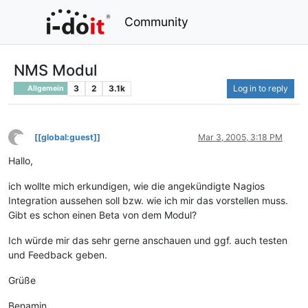
Community
NMS Modul
3
2
3.1k
Log in to reply
Allgemein
?
[[global:guest]]
Mar 3, 2005, 3:18 PM
This user is from outside of this forum
Hallo,
ich wollte mich erkundigen, wie die angekündigte Nagios
Integration aussehen soll bzw. wie ich mir das vorstellen muss.
Gibt es schon einen Beta von dem Modul?
Ich würde mir das sehr gerne anschauen und ggf. auch testen
und Feedback geben.
Grüße
Benamin