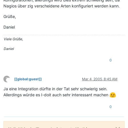
Nagios über zig verscheidene Arten konfiguriert werden kann.
Grüße,
Daniel
Viele Grüße,
Daniel
0
?
[[global:guest]]
Mar 4, 2005, 8:45 AM
This user is from outside of this forum
Ja eine Integration dürfte in der Tat sehr schwierig sein.
Allerdings würde es I-doit auch sehr interessant machen
0