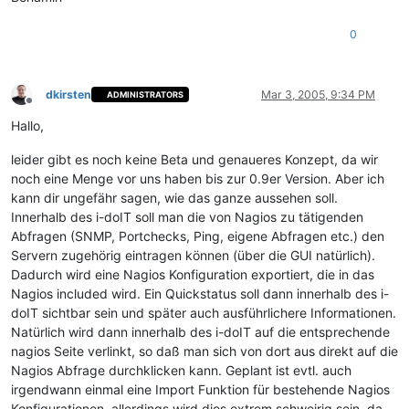
0
dkirsten
Mar 3, 2005, 9:34 PM
ADMINISTRATORS
Offline
Hallo,
leider gibt es noch keine Beta und genaueres Konzept, da wir
noch eine Menge vor uns haben bis zur 0.9er Version. Aber ich
kann dir ungefähr sagen, wie das ganze aussehen soll.
Innerhalb des i-doIT soll man die von Nagios zu tätigenden
Abfragen (SNMP, Portchecks, Ping, eigene Abfragen etc.) den
Servern zugehörig eintragen können (über die GUI natürlich).
Dadurch wird eine Nagios Konfiguration exportiert, die in das
Nagios included wird. Ein Quickstatus soll dann innerhalb des i-
doIT sichtbar sein und später auch ausführlichere Informationen.
Natürlich wird dann innerhalb des i-doIT auf die entsprechende
nagios Seite verlinkt, so daß man sich von dort aus direkt auf die
Nagios Abfrage durchklicken kann. Geplant ist evtl. auch
irgendwann einmal eine Import Funktion für bestehende Nagios
Konfigurationen, allerdings wird dies extrem schweirig sein, da