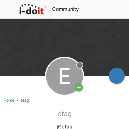
Community
E
Offline
Home
etag
etag
@etag