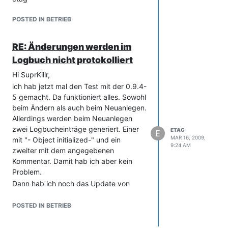
POSTED IN BETRIEB
RE: Änderungen werden im
Logbuch nicht protokolliert
Hi SuprKillr,
ich hab jetzt mal den Test mit der 0.9.4-
5 gemacht. Da funktioniert alles. Sowohl
beim Ändern als auch beim Neuanlegen.
Allerdings werden beim Neuanlegen
zwei Logbucheinträge generiert. Einer
ETAG
E
MAR 16, 2009,
mit "- Object initialized-" und ein
9:24 AM
zweiter mit dem angegebenen
Kommentar. Damit hab ich aber kein
Problem.
Dann hab ich noch das Update von
0.9.4-5 auf 0.9.5 getestet. Mit dem
Ergebnis, daß die Änderungen im
POSTED IN BETRIEB
Logbuch wieder nicht mehr protokolliert
werden.