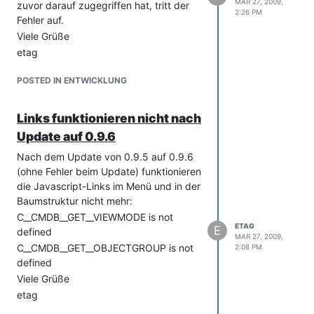
MAR 27, 2009,
zuvor darauf zugegriffen hat, tritt der
2:26 PM
Fehler auf.
Viele Grüße
etag
POSTED IN ENTWICKLUNG
Links funktionieren nicht nach
Update auf 0.9.6
Nach dem Update von 0.9.5 auf 0.9.6
(ohne Fehler beim Update) funktionieren
die Javascript-Links im Menü und in der
Baumstruktur nicht mehr:
C__CMDB__GET__VIEWMODE is not
ETAG
E
defined
MAR 27, 2009,
C__CMDB__GET__OBJECTGROUP is not
2:08 PM
defined
Viele Grüße
etag