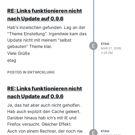
31.03.2009 -
RE: Links funktionieren nicht
Notificating….done
nach Update auf 0.9.6
Logging out
…aber auf dem Netzwerkinterface
Hab's inzwischen gefunden. Lag an der
ist keinerlei Traffic Richtung
"Theme Einstellung". Irgendwie kam das
Mailserver zu sehen.
Update nicht mit meinem "selbst
ETAG
E
gebauten" Theme klar.
MAR 27, 2009,
Viele Grüße
2:35 PM
etag
POSTED IN ENTWICKLUNG
RE: Links funktionieren nicht
nach Update auf 0.9.6
Ja, das hat aber auch nicht geholfen.
Hab auch explizit den Cache geleert.
Darüber hinaus hab ich's mit IE und
Firefox versucht. Gleicher Effekt.
Auch von einem Rechner, der noch nie
ETAG
E