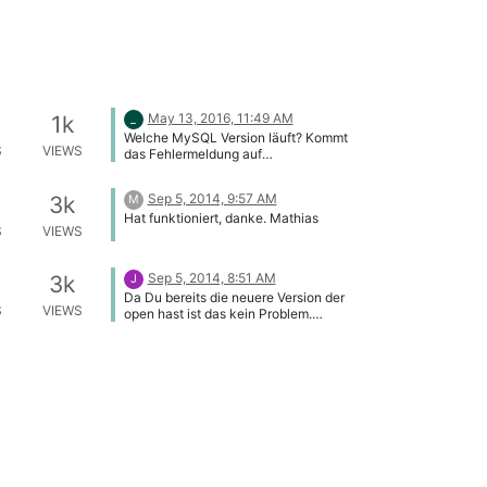
May 13, 2016, 11:49 AM
1k
_
Welche MySQL Version läuft? Kommt
S
VIEWS
das Fehlermeldung auf
Browserfenster? Falls ja dann ist PHP-
konfiguration definitiv kaputt
Sep 5, 2014, 9:57 AM
3k
M
gegangen. Vielleicht könntest du ein
Hat funktioniert, danke. Mathias
wenig mehr Information liefern.
S
VIEWS
Sep 5, 2014, 8:51 AM
3k
J
Da Du bereits die neuere Version der
S
VIEWS
open hast ist das kein Problem.
Allerdings brauchst Du fuer die
Benutzung der pro Version eine Lizenz.
Gruss, jkondek