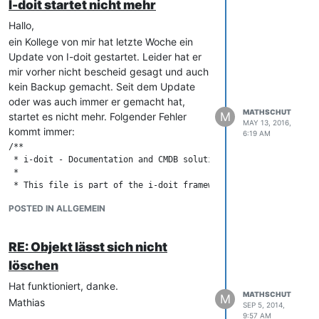
I-doit startet nicht mehr
Hallo,
ein Kollege von mir hat letzte Woche ein
Update von I-doit gestartet. Leider hat er
mir vorher nicht bescheid gesagt und auch
kein Backup gemacht. Seit dem Update
oder was auch immer er gemacht hat,
MATHSCHUT
M
startet es nicht mehr. Folgender Fehler
MAY 13, 2016,
kommt immer:
6:19 AM
/**

 * i-doit - Documentation and CMDB solution for IT environments
 *

 * This file is part of the i-doit framework. Modify at your ow
 *

POSTED IN ALLGEMEIN
 * Please visit http://www.i-doit.com/license for a full copyr
 *

 * @version     1.7

RE: Objekt lässt sich nicht
 * @package     i-doit

 * @author      synetics GmbH

löschen
 * @copyright   synetics GmbH

Hat funktioniert, danke.
 * @url         http://www.i-doit.com

MATHSCHUT
M
 * @license     http://www.i-doit.com/license

Mathias
SEP 5, 2014,
 */

9:57 AM