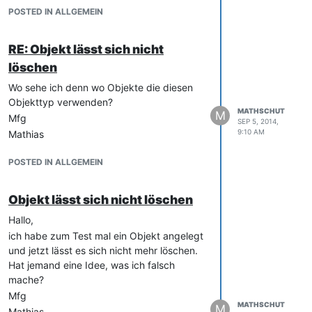
 $g_start_time = microtime(true); $g_absdir = dirname(__FILE__
POSTED IN ALLGEMEIN
" . $p_message . "

```\n"; die(); } if ((int) ini_get("memory_limit") < 128) { in
\n"; $l_deleted = 0; $l_undeleted = 0; isys_glob_delete_recurs
RE: Objekt lässt sich nicht
löschen
Kann mir jemand helfen und sagen was
Wo sehe ich denn wo Objekte die diesen
das Problem ist oder was ich machen
Objekttyp verwenden?
kann? Ich bin für jede Hilfe dankbar.
MATHSCHUT
M
Mfg
SEP 5, 2014,
9:10 AM
Mathias
POSTED IN ALLGEMEIN
Objekt lässt sich nicht löschen
Hallo,
ich habe zum Test mal ein Objekt angelegt
und jetzt lässt es sich nicht mehr löschen.
Hat jemand eine Idee, was ich falsch
mache?
Mfg
MATHSCHUT
M
Mathias