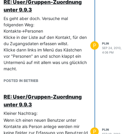
RE: User/Gruppen-Zuordnung
unter 9.9.3
Es geht aber doch. Versuche mal
folgenden Weg:
Kontakte->Personen
Klicke in der Liste auf den Kontakt, für den
du Zugangsdaten erfassen willst.
PLIN
P
SEP 24, 2010,
Klicke dann links im Menü das Kästchen
4:06 PM
vor "Personen" an und schon klappt ein
Untermenü auf mit allem was uns glücklich
macht.
POSTED IN BETRIEB
RE: User/Gruppen-Zuordnung
unter 9.9.3
Kleiner Nachtrag:
Wenn ich einen neuen Benutzer unter
Kontakte als Person anlege werden mir
PLIN
P
keine Felder zur Erfassung von Benutzer-Id
SEP 19, 2010,