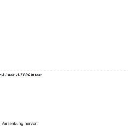
 & i-doit v1.7 PRO in test
r Versenkung hervor: