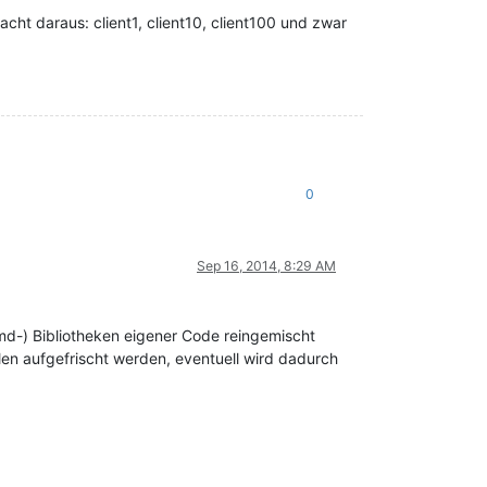
acht daraus: client1, client10, client100 und zwar
0
Sep 16, 2014, 8:29 AM
remd-) Bibliotheken eigener Code reingemischt
llen aufgefrischt werden, eventuell wird dadurch