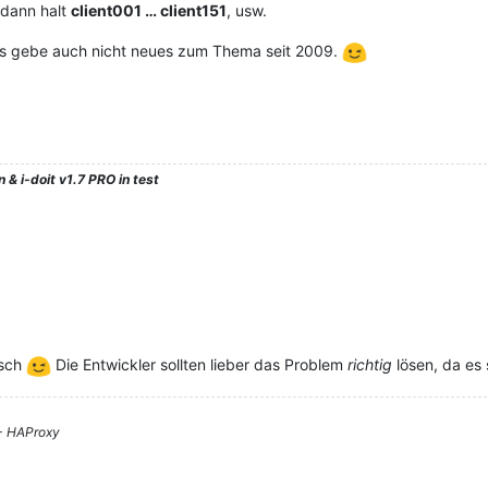
 dann halt
client001 … client151
, usw.
 es gebe auch nicht neues zum Thema seit 2009.
 & i-doit v1.7 PRO in test
isch
Die Entwickler sollten lieber das Problem
richtig
lösen, da es
 - HAProxy