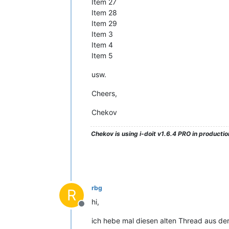
Item 27
Item 28
Item 29
Item 3
Item 4
Item 5
usw.
Cheers,
Chekov
Chekov
is using i-doit v1.6.4 PRO in production
rbg
R
hi,
Offline
ich hebe mal diesen alten Thread aus de