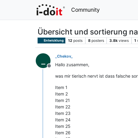
Community
Übersicht und sortierung 
12
posts
8
posters
3.8k
views
1
Entwicklung
_Chekov_
_
Hallo zusammen,
Offline
was mir tierisch nervt ist dass falsche s
Item 1
Item 2
Item 21
Item 22
Item 23
Item 24
Item 25
Item 26