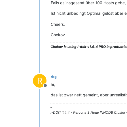
Falls es insgesamt über 100 Hosts gebe,
Ist nicht unbedingt Optimal gelöst aber
Cheers,
Chekov
Chekov
is using i-doit v1.6.4 PRO in production
rbg
R
hi,
Offline
das ist zwar nett gemeint, aber unrealist
–
I-DOIT 1.4.4 - Percona 3 Node INNODB Cluster