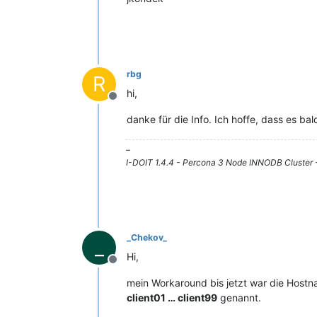
rbg
R
hi,
Offline
danke für die Info. Ich hoffe, dass es ba
–
I-DOIT 1.4.4 - Percona 3 Node INNODB Cluster
_Chekov_
_
Hi,
Offline
mein Workaround bis jetzt war die Hos
client01 … client99
genannt.