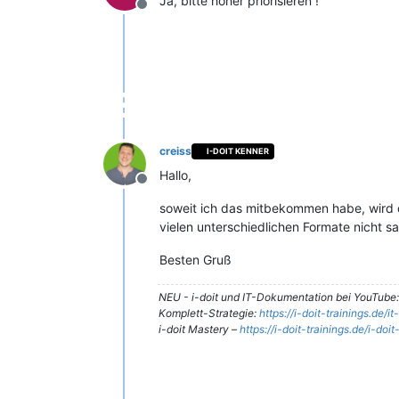
Ja, bitte höher priorisieren !
Offline
creiss
I-DOIT KENNER
Hallo,
Offline
soweit ich das mitbekommen habe, wird di
vielen unterschiedlichen Formate nicht
Besten Gruß
NEU - i-doit und IT-Dokumentation bei YouTube
Komplett-Strategie:
https://i-doit-trainings.de/
i-doit Mastery –
https://i-doit-trainings.de/i-doi