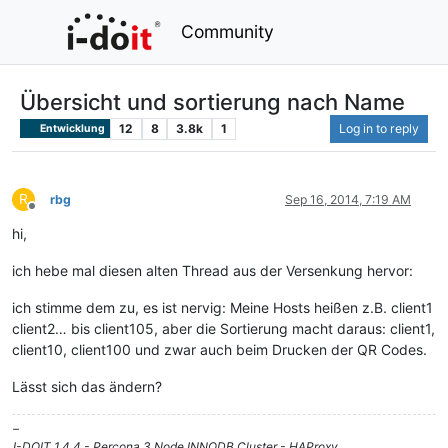
Community
Übersicht und sortierung nach Name
12
8
3.8k
1
Log in to reply
Entwicklung
R
rbg
Sep 16, 2014, 7:19 AM
Offline
hi,
ich hebe mal diesen alten Thread aus der Versenkung hervor:
ich stimme dem zu, es ist nervig: Meine Hosts heißen z.B. client1
client2… bis client105, aber die Sortierung macht daraus: client1,
client10, client100 und zwar auch beim Drucken der QR Codes.
Lässt sich das ändern?
–
I-DOIT 1.4.4 - Percona 3 Node INNODB Cluster - HAProxy