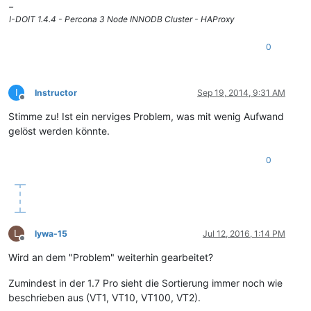
–
I-DOIT 1.4.4 - Percona 3 Node INNODB Cluster - HAProxy
0
I
Instructor
Sep 19, 2014, 9:31 AM
Offline
Stimme zu! Ist ein nerviges Problem, was mit wenig Aufwand
gelöst werden könnte.
0
L
lywa-15
Jul 12, 2016, 1:14 PM
Offline
Wird an dem "Problem" weiterhin gearbeitet?
Zumindest in der 1.7 Pro sieht die Sortierung immer noch wie
beschrieben aus (VT1, VT10, VT100, VT2).