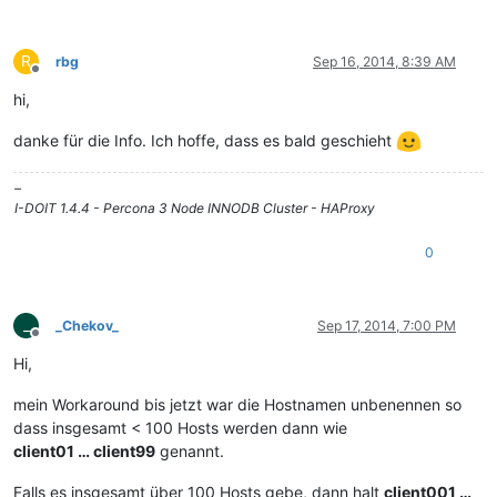
R
rbg
Sep 16, 2014, 8:39 AM
Offline
hi,
danke für die Info. Ich hoffe, dass es bald geschieht
–
I-DOIT 1.4.4 - Percona 3 Node INNODB Cluster - HAProxy
0
_
_Chekov_
Sep 17, 2014, 7:00 PM
Offline
Hi,
mein Workaround bis jetzt war die Hostnamen unbenennen so
dass insgesamt < 100 Hosts werden dann wie
client01 … client99
genannt.
Falls es insgesamt über 100 Hosts gebe, dann halt
client001 …