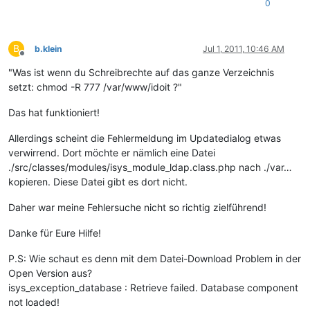
0
B
b.klein
Jul 1, 2011, 10:46 AM
Offline
"Was ist wenn du Schreibrechte auf das ganze Verzeichnis
setzt: chmod -R 777 /var/www/idoit ?"
Das hat funktioniert!
Allerdings scheint die Fehlermeldung im Updatedialog etwas
verwirrend. Dort möchte er nämlich eine Datei
./src/classes/modules/isys_module_ldap.class.php nach ./var…
kopieren. Diese Datei gibt es dort nicht.
Daher war meine Fehlersuche nicht so richtig zielführend!
Danke für Eure Hilfe!
P.S: Wie schaut es denn mit dem Datei-Download Problem in der
Open Version aus?
isys_exception_database : Retrieve failed. Database component
not loaded!