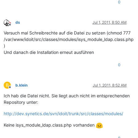
0
ds
Jul 1, 2011, 8:50 AM
Offline
Versuch mal Schreibrechte auf die Datei zu setzen (chmod 777
/var/www/idoit/src/classes/modules/isys_module_ldap.class.php
)
Und danach die Installation erneut ausführen
0
B
b.klein
Jul 1, 2011, 8:52 AM
Offline
Ich hab die Datei nicht. Sie liegt auch nicht im entsprechenden
Repository unter:
http://dev.synetics.de/svn/idoit/trunk/src/classes/modules/
Keine isys_module_ldap.class.php vorhanden