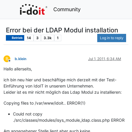
Community
Error bei der LDAP Modul installation
14
3
3.3k
1
Log in to reply
Betrieb
B
b.klein
Jul 1, 2011, 6:34 AM
Offline
Hallo allerseits,
ich bin neu hier und beschäftige mich derzeit mit der Test-
Einführung von IdoIT in unserem Unternehmen.
Leider ist es mir nicht möglich das Ldap Modul zu installieren:
Copying files to /var/www/idoit.. ERROR(1)
Could not copy
./src/classes/modules/isys_module_ldap.class.php ERROR
Am angegebener Stelle liegt aber auch keine