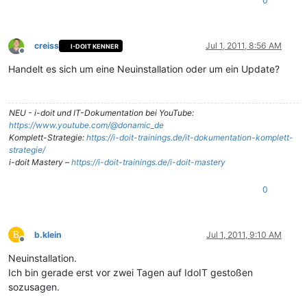
0
creiss
Jul 1, 2011, 8:56 AM
I-DOIT KENNER
Offline
Handelt es sich um eine Neuinstallation oder um ein Update?
NEU - i-doit und IT-Dokumentation bei YouTube:
https://www.youtube.com/@donamic_de
Komplett-Strategie:
https://i-doit-trainings.de/it-dokumentation-komplett-
strategie/
i-doit Mastery –
https://i-doit-trainings.de/i-doit-mastery
0
B
b.klein
Jul 1, 2011, 9:10 AM
Offline
Neuinstallation.
Ich bin gerade erst vor zwei Tagen auf IdoIT gestoßen
sozusagen.