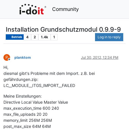
Community
Installation Grundschutzmodul 0.9.9-9
4
2
1.4k
1
Log in to reply
Betrieb
P
planktom
Jul 30, 2012, 12:34 PM
Offline
Hi,
diesmal gibt's Probleme mit dem Import. z.B. bei
gefährdungen.zip:
LC__MODULE__ITGS_IMPORT__FAILED
Meine Einstellungen:
Directive Local Value Master Value
max_execution_time 600 240
max_file_uploads 20 20
memory_limit 256M 256M
post_max_size 64M 64M