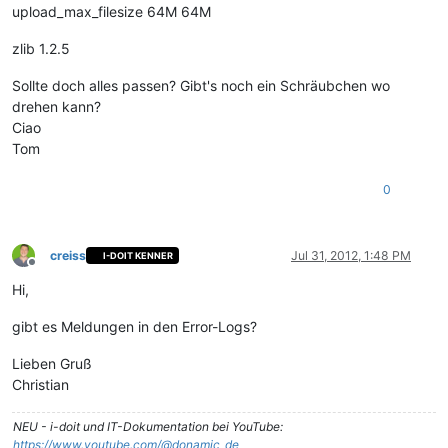
upload_max_filesize 64M 64M
zlib 1.2.5
Sollte doch alles passen? Gibt's noch ein Schräubchen wo
drehen kann?
Ciao
Tom
0
creiss
Jul 31, 2012, 1:48 PM
I-DOIT KENNER
Offline
Hi,
gibt es Meldungen in den Error-Logs?
Lieben Gruß
Christian
NEU - i-doit und IT-Dokumentation bei YouTube:
https://www.youtube.com/@donamic_de