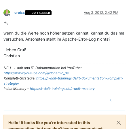
creiss
Aug 3, 2012, 2:42 PM
I-DOIT KENNER
Offline
Hi,
wenn du die Werte noch höher setzen kannst, kannst du das mal
versuchen. Ansonsten steht im Apache-Error-Log nichts?
Lieben Gruß
Christian
NEU - i-doit und IT-Dokumentation bei YouTube:
https://www.youtube.com/@donamic_de
Komplett-Strategie:
https://i-doit-trainings.de/it-dokumentation-komplett-
strategie/
i-doit Mastery –
https://i-doit-trainings.de/i-doit-mastery
0
Hello! It looks like you're interested in this
conversation, but you don't have an account yet.