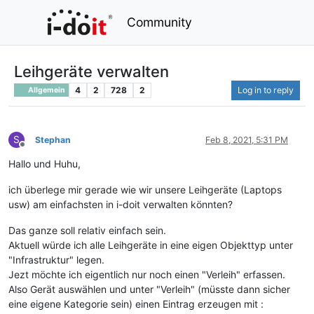
Community
Leihgeräte verwalten
4
2
728
2
Log in to reply
Allgemein
S
Stephan
Feb 8, 2021, 5:31 PM
Offline
Hallo und Huhu,
ich überlege mir gerade wie wir unsere Leihgeräte (Laptops
usw) am einfachsten in i-doit verwalten könnten?
Das ganze soll relativ einfach sein.
Aktuell würde ich alle Leihgeräte in eine eigen Objekttyp unter
"Infrastruktur" legen.
Jezt möchte ich eigentlich nur noch einen "Verleih" erfassen.
Also Gerät auswählen und unter "Verleih" (müsste dann sicher
eine eigene Kategorie sein) einen Eintrag erzeugen mit :