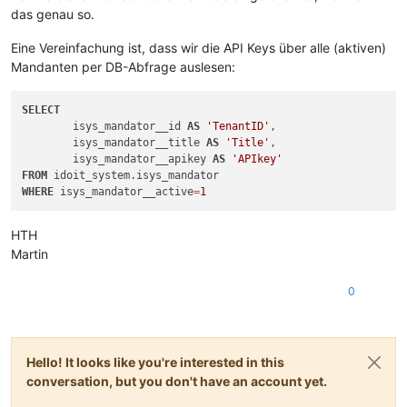
das genau so.
Eine Vereinfachung ist, dass wir die API Keys über alle (aktiven)
Mandanten per DB-Abfrage auslesen:
SELECT
	isys_mandator__id 
AS
'TenantID'
,

	isys_mandator__title 
AS
'Title'
,

	isys_mandator__apikey 
AS
'APIkey'
FROM
WHERE
 isys_mandator__active
=
1
HTH
Martin
0
Hello! It looks like you're interested in this
conversation, but you don't have an account yet.