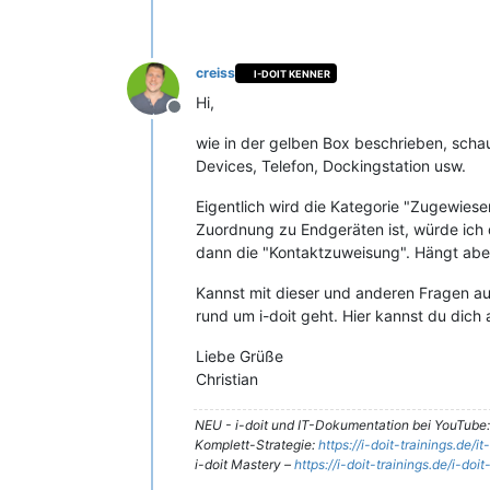
creiss
I-DOIT KENNER
Hi,
Offline
wie in der gelben Box beschrieben, scha
Devices, Telefon, Dockingstation usw.
Eigentlich wird die Kategorie "Zugewies
Zuordnung zu Endgeräten ist, würde ich 
dann die "Kontaktzuweisung". Hängt aber
Kannst mit dieser und anderen Fragen au
rund um i-doit geht. Hier kannst du dic
Liebe Grüße
Christian
NEU - i-doit und IT-Dokumentation bei YouTube
Komplett-Strategie:
https://i-doit-trainings.de/
i-doit Mastery –
https://i-doit-trainings.de/i-doi