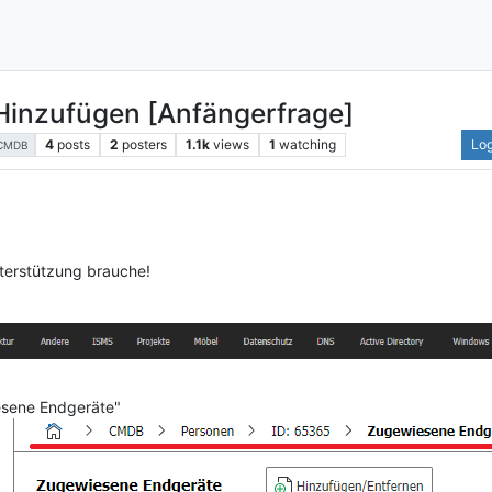
/ Hinzufügen [Anfängerfrage]
4
posts
2
posters
1.1k
views
1
watching
Log
CMDB
nterstützung brauche!
esene Endgeräte"