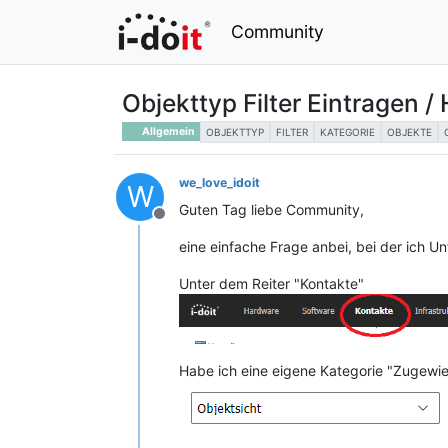
Community
Objekttyp Filter Eintragen 
Allgemein
OBJEKTTYP
FILTER
KATEGORIE
OBJEKTE
we_love_idoit
W
Guten Tag liebe Community,
Offline
eine einfache Frage anbei, bei der ich U
Unter dem Reiter "Kontakte"
Habe ich eine eigene Kategorie "Zugewi