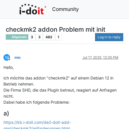
Community
checkmk2 addon Problem mit init
3
3
482
1
Log in to reply
Allgemein
M
mio
Jul 17, 2025, 12:35 PM
Offline
Hallo,
ich möchte das addon "checkmk2" auf einem Debian 12 in
Betrieb nehmen.
Die Firma SHD, die das Plugin betreut, reagiert auf Anfragen
nicht.
Dabei habe ich folgende Probleme:
a)
https://kb.i-doit.com/de/i-doit-add-
ons/checkmk2/anforderungen.html