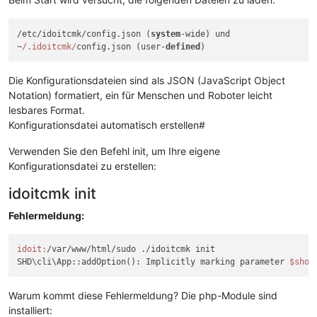
/etc/idoitcmk/config.json (
system
-wide) und

~
/.idoitcmk/
config.json (user-
defined
Die Konfigurationsdateien sind als JSON (JavaScript Object
Notation) formatiert, ein für Menschen und Roboter leicht
lesbares Format.
Konfigurationsdatei automatisch erstellen#
Verwenden Sie den Befehl init, um Ihre eigene
Konfigurationsdatei zu erstellen:
idoitcmk init
Fehlermeldung:
idoit:
/var/www/html/sudo ./idoitcmk init

SHD\cli\App::addOption(): Implicitly marking parameter 
$shor
Warum kommt diese Fehlermeldung? Die php-Module sind
installiert: