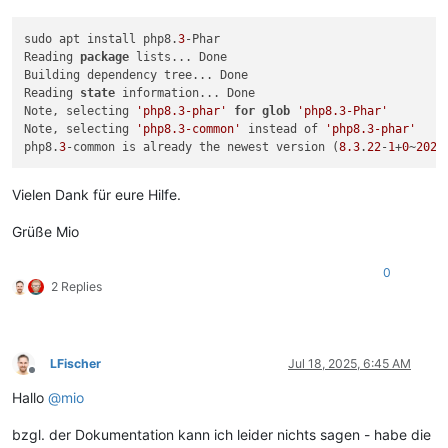
sudo apt install php8.
3
-Phar

Reading 
package
 lists... Done

Building dependency tree... Done

Reading 
state
 information... Done

Note, selecting 
'php8.3-phar'
for
glob
'php8.3-Phar'
Note, selecting 
'php8.3-common'
 instead of 
'php8.3-phar'
php8.
3
-common is already the newest version (
8.3
.
22
-
1
+
0
~
2025
Vielen Dank für eure Hilfe.
Grüße Mio
0
2 Replies
LFischer
Jul 18, 2025, 6:45 AM
Offline
Hallo
@
mio
bzgl. der Dokumentation kann ich leider nichts sagen - habe die