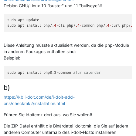
Debian GNU/Linux 10 "buster" und 11 "bullseye"#
sudo apt 
update
sudo apt install php7
.4
-
cli php7
.4
-
common php7
.4
-
curl php7
.4
Diese Anleitung müsste aktualisiert werden, da die php-Module
in anderen Packages enthalten sind:
Beispiel:
sudo apt install php8.3-common 
#für calendar
b)
https://kb.i-doit.com/de/i-doit-add-
ons/checkmk2/installation.html
Führen Sie idoitcmk dort aus, wo Sie wollen#
Die ZIP-Datei enthält die Binärdatei idoitcmk, die Sie auf jedem
anderen Computer unterhalb des i-doit-Hosts installieren