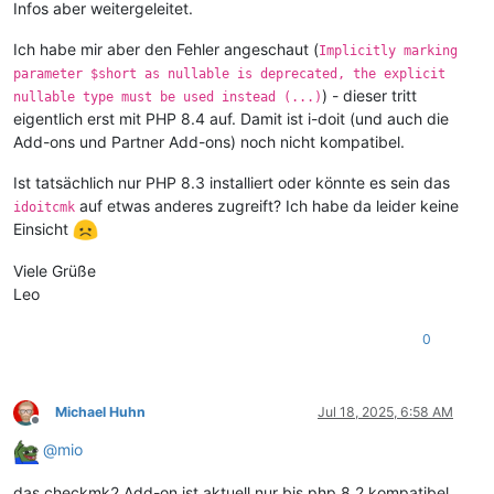
Infos aber weitergeleitet.
Ich habe mir aber den Fehler angeschaut (
Implicitly marking
parameter $short as nullable is deprecated, the explicit
) - dieser tritt
nullable type must be used instead (...)
eigentlich erst mit PHP 8.4 auf. Damit ist i-doit (und auch die
Add-ons und Partner Add-ons) noch nicht kompatibel.
Ist tatsächlich nur PHP 8.3 installiert oder könnte es sein das
auf etwas anderes zugreift? Ich habe da leider keine
idoitcmk
Einsicht
Viele Grüße
Leo
0
Michael Huhn
Jul 18, 2025, 6:58 AM
Offline
@
mio
das checkmk2 Add-on ist aktuell nur bis php 8.2 kompatibel.