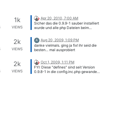
Apr 20, 2010, 7:00 AM
1k
Sicher das die 0.9.9-1 sauber installiert
S
VIEWS
wurde und alle php Dateien beim
Update kopiert/überschrieben wurden
? Ist eher unwahrscheinlich das diese
Aug 20, 2009, 1:09 PM
2k
A
Fehler in der 0.9.9-1 noch auftauchen,
danke vielmals. ging ja fix! ihr seid die
da wir sie definitiv behoben haben.
S
VIEWS
besten… mal ausprobiert
Oct 1, 2009, 1:11 PM
2k
FYI: Diese "defines" sind seit Version
S
VIEWS
0.9.8-1 in die config.inc.php gewandert
und nichtmehr in der constants.inc.php
verfügbar