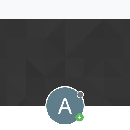
A
Offline