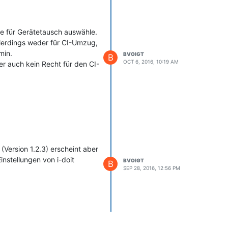
be für Gerätetausch auswähle.
llerdings weder für CI-Umzug,
min.
BVOIGT
B
OCT 6, 2016, 10:19 AM
er auch kein Recht für den CI-
(Version 1.2.3) erscheint aber
nstellungen von i-doit
BVOIGT
B
SEP 28, 2016, 12:56 PM