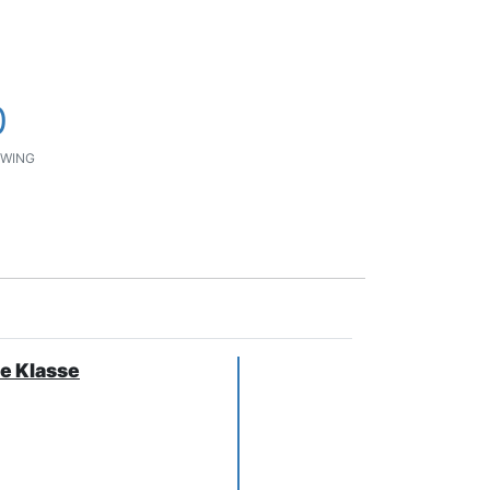
0
WING
te Klasse