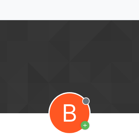
B
Offline