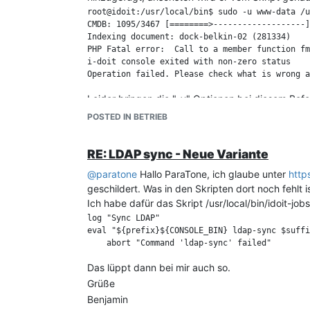
root@idoit:/usr/local/bin$ sudo -u www-data /u
Screenshot 2:
CMDB: 1095/3467 [========>-------------------]
Indexing document: dock-belkin-02 (281334)

PHP Fatal error:  Call to a member function fm
i-doit console exited with non-zero status

Leider bringen die "-v" Optionen bei diesem Befe
gefunden. Es handelt sich um ein Objekt in von e
POSTED IN BETRIEB
Für Ratschläge zur Lösung bin ich sehr dankbar.
ps.: Bin ich der einzige, der nur durch Zufall 
RE: LDAP sync - Neue Variante
darstellen kann? Ich hatte zunächst vergeblich 
@
paratone
Hallo ParaTone, ich glaube unter
http
geschildert. Was in den Skripten dort noch fehlt i
Ich habe dafür das Skript /usr/local/bin/idoit-jo
log "Sync LDAP"

eval "${prefix}${CONSOLE_BIN} ldap-sync $suffi
Das lüppt dann bei mir auch so.
Grüße
Benjamin