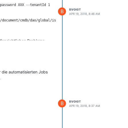
password XXX --tenantId 1

BVOIGT
B
APR 19, 2018, 8:46 AM
/document/cmdb/dao/global/isys_cmdb_dao_category_g_document.clas
ffensichtlichen Probleme
ch 4 Leerzeichen als solches
 die automatisierten Jobs
.
BVOIGT
B
APR 19, 2018, 8:37 AM