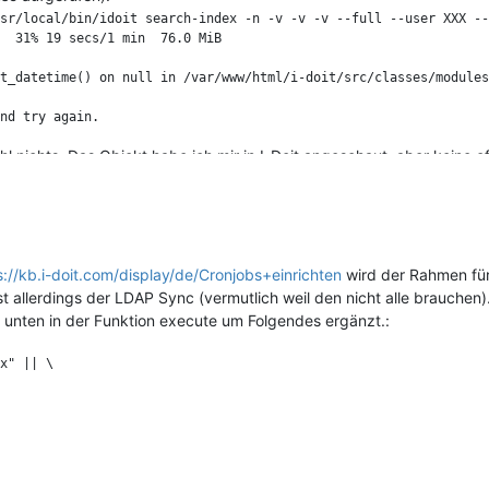
sr/local/bin/idoit search-index -n -v -v -v --full --user XXX --
  31% 19 secs/1 min  76.0 MiB

t_datetime() on null in /var/www/html/i-doit/src/classes/modules
hl nichts. Das Objekt habe ich mir in I-Doit angeschaut, aber keine o
inem benutzerdefinierten Objekttyp "Docking Station".
entdeckt hat, dass man in diesem Forum Quellcode bzw. Kommandos dur
einen Button dafür gesucht
s://kb.i-doit.com/display/de/Cronjobs+einrichten
wird der Rahmen für
st allerdings der LDAP Sync (vermutlich weil den nicht alle brauchen)
bs unten in der Funktion execute um Folgendes ergänzt.:
x" || \
