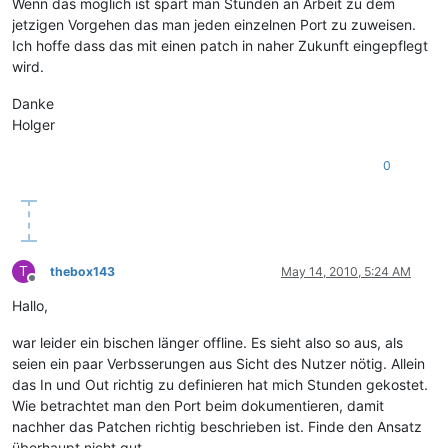
Wenn das möglich ist spart man Stunden an Arbeit zu dem
jetzigen Vorgehen das man jeden einzelnen Port zu zuweisen.
Ich hoffe dass das mit einen patch in naher Zukunft eingepflegt
wird.
Danke
Holger
0
T
thebox143
May 14, 2010, 5:24 AM
Offline
Hallo,
war leider ein bischen länger offline. Es sieht also so aus, als
seien ein paar Verbsserungen aus Sicht des Nutzer nötig. Allein
das In und Out richtig zu definieren hat mich Stunden gekostet.
Wie betrachtet man den Port beim dokumentieren, damit
nachher das Patchen richtig beschrieben ist. Finde den Ansatz
überhaupt nicht gut.