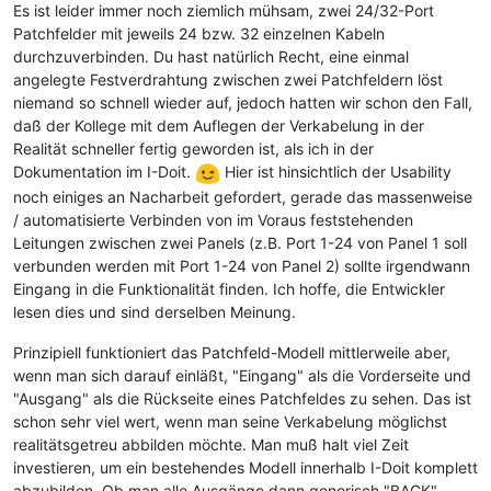
Es ist leider immer noch ziemlich mühsam, zwei 24/32-Port
Patchfelder mit jeweils 24 bzw. 32 einzelnen Kabeln
durchzuverbinden. Du hast natürlich Recht, eine einmal
angelegte Festverdrahtung zwischen zwei Patchfeldern löst
niemand so schnell wieder auf, jedoch hatten wir schon den Fall,
daß der Kollege mit dem Auflegen der Verkabelung in der
Realität schneller fertig geworden ist, als ich in der
Dokumentation im I-Doit.
Hier ist hinsichtlich der Usability
noch einiges an Nacharbeit gefordert, gerade das massenweise
/ automatisierte Verbinden von im Voraus feststehenden
Leitungen zwischen zwei Panels (z.B. Port 1-24 von Panel 1 soll
verbunden werden mit Port 1-24 von Panel 2) sollte irgendwann
Eingang in die Funktionalität finden. Ich hoffe, die Entwickler
lesen dies und sind derselben Meinung.
Prinzipiell funktioniert das Patchfeld-Modell mittlerweile aber,
wenn man sich darauf einläßt, "Eingang" als die Vorderseite und
"Ausgang" als die Rückseite eines Patchfeldes zu sehen. Das ist
schon sehr viel wert, wenn man seine Verkabelung möglichst
realitätsgetreu abbilden möchte. Man muß halt viel Zeit
investieren, um ein bestehendes Modell innerhalb I-Doit komplett
abzubilden. Ob man alle Ausgänge dann generisch "BACK"