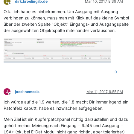
D
dirk.kroelingilb.de
Mar 10, 2017, 8:39 AM
Offline
O.k., ich habe es hinbekommen. Um Ausgang mit Ausgang
verbinden zu können, muss man mit Klick auf das kleine Symbol
über der zweiten Spalte "Objekt" Eingangs- und Ausgangspalte
der ausgewählten Objektspalte miteinander vertauschen.
0
J
joed-nemesis
Mar 11, 2017, 9:55 PM
Offline
Ich würde auf die 1.9 warten, die 1.8 macht Dir immer irgend ein
Patchfeld kaputt, habe es inzwischen aufgegeben.
Mein Ziel ist ein Kupferpatchpanel richtig darzustellen und dazu
gehört meiner Meinung nach Eingang = RJ45 und Ausgang =
LSA+ (ok, bei E-Dat Modul nicht ganz richtig, aber tolerierbar)