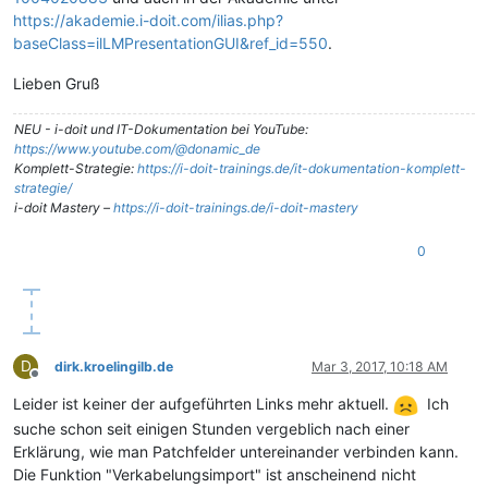
https://akademie.i-doit.com/ilias.php?
baseClass=ilLMPresentationGUI&ref_id=550
.
Lieben Gruß
NEU - i-doit und IT-Dokumentation bei YouTube:
https://www.youtube.com/@donamic_de
Komplett-Strategie:
https://i-doit-trainings.de/it-dokumentation-komplett-
strategie/
i-doit Mastery –
https://i-doit-trainings.de/i-doit-mastery
0
D
dirk.kroelingilb.de
Mar 3, 2017, 10:18 AM
Offline
Leider ist keiner der aufgeführten Links mehr aktuell.
Ich
suche schon seit einigen Stunden vergeblich nach einer
Erklärung, wie man Patchfelder untereinander verbinden kann.
Die Funktion "Verkabelungsimport" ist anscheinend nicht