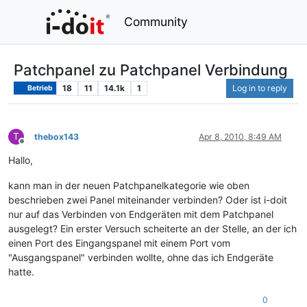
Community
Patchpanel zu Patchpanel Verbindung
18
11
14.1k
1
Log in to reply
Betrieb
T
thebox143
Apr 8, 2010, 8:49 AM
Offline
Hallo,
kann man in der neuen Patchpanelkategorie wie oben
beschrieben zwei Panel miteinander verbinden? Oder ist i-doit
nur auf das Verbinden von Endgeräten mit dem Patchpanel
ausgelegt? Ein erster Versuch scheiterte an der Stelle, an der ich
einen Port des Eingangspanel mit einem Port vom
"Ausgangspanel" verbinden wollte, ohne das ich Endgeräte
hatte.
0