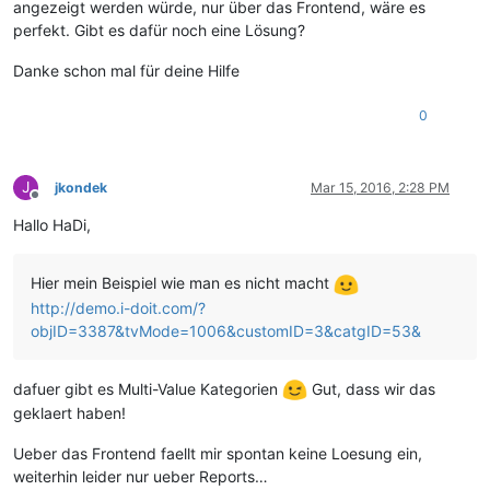
angezeigt werden würde, nur über das Frontend, wäre es
perfekt. Gibt es dafür noch eine Lösung?
Danke schon mal für deine Hilfe
0
J
jkondek
Mar 15, 2016, 2:28 PM
Offline
Hallo HaDi,
Hier mein Beispiel wie man es nicht macht
http://demo.i-doit.com/?
objID=3387&tvMode=1006&customID=3&catgID=53&
dafuer gibt es Multi-Value Kategorien
Gut, dass wir das
geklaert haben!
Ueber das Frontend faellt mir spontan keine Loesung ein,
weiterhin leider nur ueber Reports…