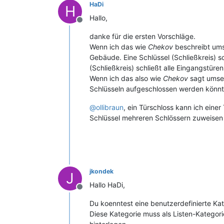
HaDi
H
Hallo,
Offline
danke für die ersten Vorschläge.
Wenn ich das wie
Chekov
beschreibt ums
Gebäude. Eine Schlüssel (Schließkreis) sc
(Schließkreis) schließt alle Eingangstüre
Wenn ich das also wie
Chekov
sagt umset
Schlüsseln aufgeschlossen werden könnt
@
ollibraun
, ein Türschloss kann ich ein
Schlüssel mehreren Schlössern zuweisen 
jkondek
J
Hallo HaDi,
Offline
Du koenntest eine benutzerdefinierte Ka
Diese Kategorie muss als Listen-Kategor