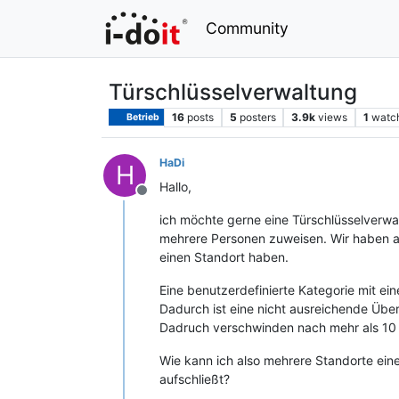
Community
Türschlüsselverwaltung
16
posts
5
posters
3.9k
views
1
watc
Betrieb
HaDi
H
Hallo,
Offline
ich möchte gerne eine Türschlüsselverwal
mehrere Personen zuweisen. Wir haben a
einen Standort haben.
Eine benutzerdefinierte Kategorie mit e
Dadurch ist eine nicht ausreichende Übers
Dadruch verschwinden nach mehr als 10 E
Wie kann ich also mehrere Standorte eine
aufschließt?