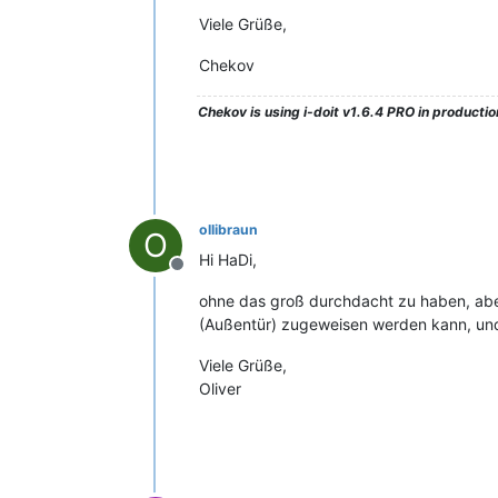
Viele Grüße,
Chekov
Chekov
is using i-doit v1.6.4 PRO in production
ollibraun
O
Hi HaDi,
Offline
ohne das groß durchdacht zu haben, abe
(Außentür) zugeweisen werden kann, und 
Viele Grüße,
Oliver