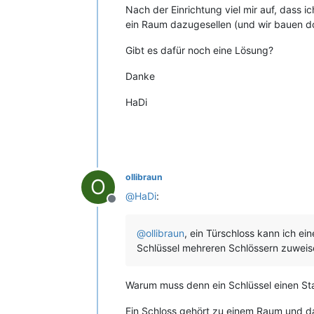
Nach der Einrichtung viel mir auf, dass i
ein Raum dazugesellen (und wir bauen doc
Gibt es dafür noch eine Lösung?
Danke
HaDi
ollibraun
O
@
HaDi
:
Offline
@
ollibraun
, ein Türschloss kann ich e
Schlüssel mehreren Schlössern zuweise
Warum muss denn ein Schlüssel einen St
Ein Schloss gehört zu einem Raum und da