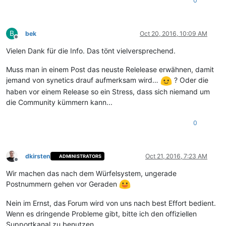
0
B
bek
Oct 20, 2016, 10:09 AM
Offline
Vielen Dank für die Info. Das tönt vielversprechend.
Muss man in einem Post das neuste Relelease erwähnen, damit
jemand von synetics drauf aufmerksam wird…
? Oder die
haben vor einem Release so ein Stress, dass sich niemand um
die Community kümmern kann...
0
dkirsten
Oct 21, 2016, 7:23 AM
ADMINISTRATORS
Offline
Wir machen das nach dem Würfelsystem, ungerade
Postnummern gehen vor Geraden
Nein im Ernst, das Forum wird von uns nach best Effort bedient.
Wenn es dringende Probleme gibt, bitte ich den offiziellen
Supportkanal zu benutzen.