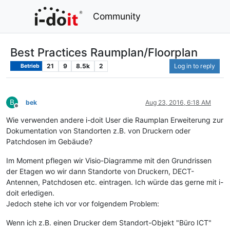
Community
Best Practices Raumplan/Floorplan
21
9
8.5k
2
Log in to reply
Betrieb
B
bek
Aug 23, 2016, 6:18 AM
Offline
Wie verwenden andere i-doit User die Raumplan Erweiterung zur
Dokumentation von Standorten z.B. von Druckern oder
Patchdosen im Gebäude?
Im Moment pflegen wir Visio-Diagramme mit den Grundrissen
der Etagen wo wir dann Standorte von Druckern, DECT-
Antennen, Patchdosen etc. eintragen. Ich würde das gerne mit i-
doit erledigen.
Jedoch stehe ich vor vor folgendem Problem:
Wenn ich z.B. einen Drucker dem Standort-Objekt "Büro ICT"