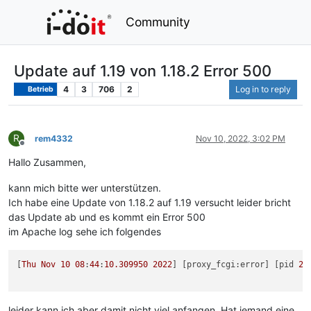
Community
Update auf 1.19 von 1.18.2 Error 500
4
3
706
2
Log in to reply
Betrieb
R
rem4332
Nov 10, 2022, 3:02 PM
Offline
Hallo Zusammen,
kann mich bitte wer unterstützen.
Ich habe eine Update von 1.18.2 auf 1.19 versucht leider bricht
das Update ab und es kommt ein Error 500
im Apache log sehe ich folgendes
[
Thu
Nov
10
08
:
44
:
10.309950
2022
] [proxy_fcgi:error] [pid 
26
leider kann ich aber damit nicht viel anfangen. Hat jemand eine