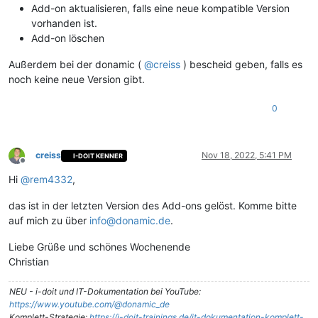
Add-on aktualisieren, falls eine neue kompatible Version
vorhanden ist.
Add-on löschen
Außerdem bei der donamic (
@
creiss
) bescheid geben, falls es
noch keine neue Version gibt.
0
creiss
Nov 18, 2022, 5:41 PM
I-DOIT KENNER
Offline
Hi
@
rem4332
,
das ist in der letzten Version des Add-ons gelöst. Komme bitte
auf mich zu über
info@donamic.de
.
Liebe Grüße und schönes Wochenende
Christian
NEU - i-doit und IT-Dokumentation bei YouTube:
https://www.youtube.com/@donamic_de
Komplett-Strategie:
https://i-doit-trainings.de/it-dokumentation-komplett-