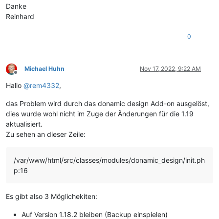
Danke
Reinhard
0
Michael Huhn
Nov 17, 2022, 9:22 AM
Offline
Hallo
@
rem4332
,
das Problem wird durch das donamic design Add-on ausgelöst,
dies wurde wohl nicht im Zuge der Änderungen für die 1.19
aktualisiert.
Zu sehen an dieser Zeile:
/var/www/html/src/classes/modules/donamic_design/init.ph
p:16
Es gibt also 3 Möglichekiten:
Auf Version 1.18.2 bleiben (Backup einspielen)