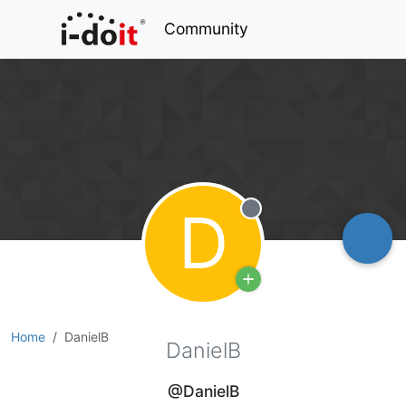
Community
D
Offline
Home
DanielB
DanielB
@DanielB