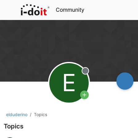
Community
E
Offline
elduderino
Topics
Topics