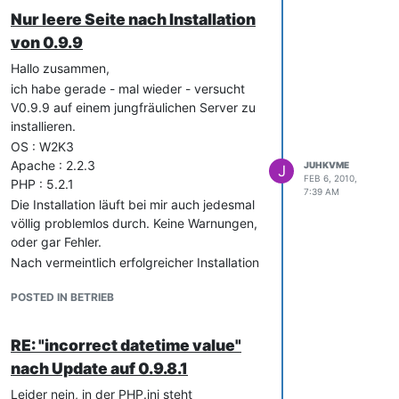
Client auswählen und Anwendung
Nur leere Seite nach Installation
zuordnen
von 0.9.9
In der aktuellen Version ist allerdings auf
Hallo zusammen,
der Seite auf der ich dem Client die
ich habe gerade - mal wieder - versucht
Anwendung zuordne nicht nur eine
V0.9.9 auf einem jungfräulichen Server zu
Auswahl für die Anwendung, sondern
installieren.
darunter auch eine Auswahl für die Lizenz.
OS : W2K3
Daraus ergeben sich bei mir folgende
Apache : 2.2.3
Probleme :
JUHKVME
J
FEB 6, 2010,
PHP : 5.2.1
Bei mir steht in der Lizenzauswahl
7:39 AM
Die Installation läuft bei mir auch jedesmal
IMMER (auch beim Editieren eines
völlig problemlos durch. Keine Warnungen,
bestehenden Eintargs) die erse von
oder gar Fehler.
mir jemals angelegte Lizenz
Nach vermeintlich erfolgreicher Installation
Lasse ich die so stehen, wird die vom
leitet er mich dann auf die Seite um, die
System der gerade zugewiesen
POSTED IN BETRIEB
allerdings völlig leer ist.
Anwendung als weitere Lizenz
hinzugefügrt
An mangelnden Rechten des Apache kann
es auch nicht liegen, da dieser mittlerweile
Wähle ich dort die passende Lizenz
RE: "incorrect datetime value"
unter einem Domain-Admin Konto läuft.
(die ja eigentlich schon über die
nach Update auf 0.9.8.1
Anwendung zugeordnet ist) wird
Ich bin einfach nur völlig ratlos.
Leider nein, in der PHP.ini steht
diese bei der Anwendung als weitere
Stephan