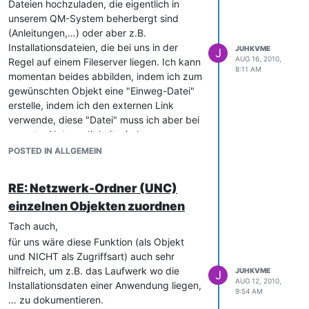
Name der DB,…" die ich gerne - ähnlich
Dateien hochzuladen, die eigentlich in
der Einstellungen einer ODBC-Verbindung -
unserem QM-System beherbergt sind
im System hinterlegen würde.
(Anleitungen,…) oder aber z.B.
Diese Datenbank-Informationen könnte
Installationsdateien, die bei uns in der
JUHKVME
J
man in meinen Augen gut als Kategorie in
AUG 16, 2010,
Regel auf einem Fileserver liegen. Ich kann
8:11 AM
den Diensten anlegen, ähnlich den
momentan beides abbilden, indem ich zum
Schnittstellen bei anderen Objekten. So
gewünschten Objekt eine "Einweg-Datei"
hätte man über den Dienst direkt alle mit
erstelle, indem ich den externen Link
dieser Software laufenden Datenbanken
verwende, diese "Datei" muss ich aber bei
im Blick und könnte bei der Zuweisung
erneuter Notwendigkeit wieder neu
eines Dienstes zum Server dann nicht nur
erstellen, da sie nicht als nutzbares "Datei-
POSTED IN ALLGEMEIN
den Serverdienst, sondern darunter auch
Objekt" verlinkbar ist.
gleich die hier laufende Datenbanlk
Es wäre daher schön ein neues Objekt zu
RE: Netzwerk-Ordner (UNC)
auswählen.
haben, indem man Links auf Dateien oder
Alternativ könnte man natürlich auch ein
einzelnen Objekten zuordnen
Verzeichnisse (als "externer" Link) ablegen
neues Objekt "Datenbank" einführen, aus
kann, was man dann zu bestehenden
Tach auch,
dem heraus man aus den zugrunde
Objekten zuweisen kann, wie es bei den
für uns wäre diese Funktion (als Objekt
liegenden Dienst verlinkt.
"Datei-Objekten" heute schon geht.
und NICHT als Zugriffsart) auch sehr
Wie auch immer man das realisiert, die
gruß Schrubber
hilfreich, um z.B. das Laufwerk wo die
JUHKVME
J
Möglichkeit diese Inforamtionen ablegen
AUG 12, 2010,
Installationsdaten einer Anwendung liegen,
zu können wäre sehr, sehr hilfreich und
9:54 AM
… zu dokumentieren.
wichtig.