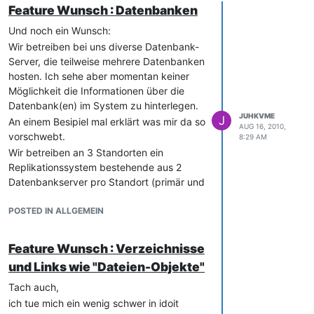
Feature Wunsch : Datenbanken
Und noch ein Wunsch:
Wir betreiben bei uns diverse Datenbank-
Server, die teilweise mehrere Datenbanken
hosten. Ich sehe aber momentan keiner
Möglichkeit die Informationen über die
Datenbank(en) im System zu hinterlegen.
JUHKVME
J
An einem Besipiel mal erklärt was mir da so
AUG 16, 2010,
vorschwebt.
8:29 AM
Wir betreiben an 3 Standorten ein
Replikationssystem bestehende aus 2
Datenbankserver pro Standort (primär und
sekundär - zur Ausfallsicherheit) die sich
alle über einen "Masterserver" sternförmig
POSTED IN ALLGEMEIN
synchronisieren. Ich habe dazu den
entsprechenden Dienst "Sybase SQL 10
Feature Wunsch : Verzeichnisse
Datenbankserver" EINMAL angelegt und
und Links wie "Dateien-Objekte"
den 7 Servern zugewiesen. Jeder DB-
Server hat aber unterschiedliche
Tach auch,
Spezifikationen, wie z.B. "DB-Servername,
ich tue mich ein wenig schwer in idoit