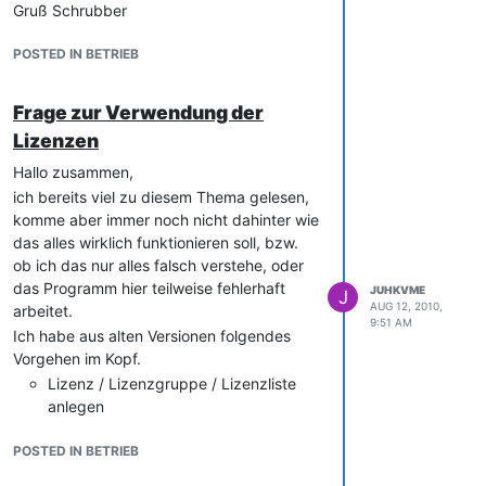
Gruß Schrubber
Gruß Schrubber
POSTED IN BETRIEB
Frage zur Verwendung der
Lizenzen
Hallo zusammen,
ich bereits viel zu diesem Thema gelesen,
komme aber immer noch nicht dahinter wie
das alles wirklich funktionieren soll, bzw.
ob ich das nur alles falsch verstehe, oder
das Programm hier teilweise fehlerhaft
JUHKVME
J
AUG 12, 2010,
arbeitet.
9:51 AM
Ich habe aus alten Versionen folgendes
Vorgehen im Kopf.
Lizenz / Lizenzgruppe / Lizenzliste
anlegen
Software Anwendung anlegen und
POSTED IN BETRIEB
unter dem Menü Lizenzen mit der
gewünschten Lizenz verknüpfen.