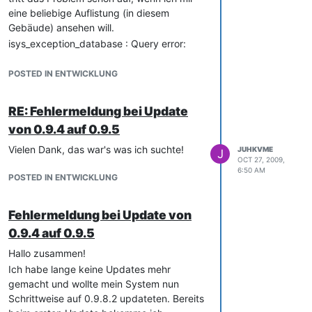
Zuweisung nicht enthalten ist.
eine beliebige Auflistung (in diesem
Gebäude) ansehen will.
Gruß Schrubber
isys_exception_database : Query error:
'INSERT INTO
POSTED IN ENTWICKLUNG
tempObjList_lkbtj4mgn1t4r5b2b8bpnb6th1
VALUES ('4', '3', 'ME01 -
Kreisgesch�ftsstelle', NULL, '', '', '', '', '0',
RE: Fehlermeldung bei Update
NULL, '', '0', '2', 'SYSID_1210414343', '', '', '',
von 0.9.4 auf 0.9.5
'4', '4', '4', '4', '4', '4', '4', '4', '4', '4', '4', '4', '4',
'4', '4', '4', '4', '4', '4', '4', '4', '3', '4', NULL, '4',
Vielen Dank, das war's was ich suchte!
JUHKVME
J
'4', '3', '3', '74', '56', '4', '56', '55', '1', '4', '4',
OCT 27, 2009,
6:50 AM
NULL, '3', '4', '4', NULL, 'ME01 -
POSTED IN ENTWICKLUNG
Kreisgesch�ftsstelle', NULL, '', '', '', '', '0', '',
'SYSID_1210414343', '2', '0', '', '3', 'Normale
Fehlermeldung bei Update von
Priorit�t', NULL, '', '2', '2', '0', NULL, NULL,
0.9.4 auf 0.9.5
NULL, NULL, NULL, '', NULL, '', '', '', NULL,
NULL, NULL, NULL, NULL, NULL, NULL,
Hallo zusammen!
NULL, '', '', '', NULL, NULL, NULL, NULL, '',
Ich habe lange keine Updates mehr
NULL, '', NULL, NULL, '', '', NULL, NULL,
gemacht und wollte mein System nun
NULL, '', '', NULL, '', '', '', NULL, NULL, '4',
Schrittweise auf 0.9.8.2 updateten. Bereits
'ME01 - Kreisgesch�ftsstelle',