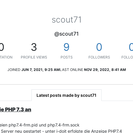
scout71
@scout71
0
3
9
0
TATION
PROFILE VIEWS
POSTS
FOLLOWERS
FOLLO
JOINED
JUN 7, 2021, 9:25 AM
LAST ONLINE
NOV 29, 2022, 8:41 AM
Latest posts made by scout71
ie PHP 7.3 an
ateien php7.4-frm.pid und php7.4-frm.sock
 Server neu gestartet - unter i-doit erfolgte die Anzeige PHP7.4