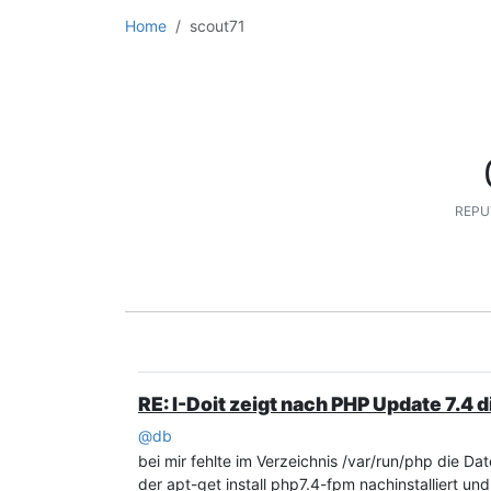
Home
scout71
REPU
RE: I-Doit zeigt nach PHP Update 7.4 d
@
db
bei mir fehlte im Verzeichnis /var/run/php die D
der apt-get install php7.4-fpm nachinstalliert und