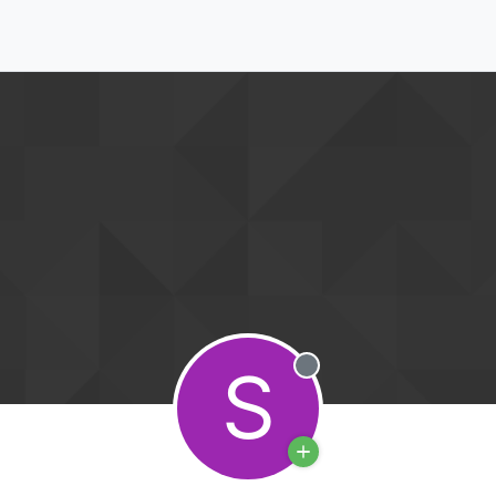
S
Offline