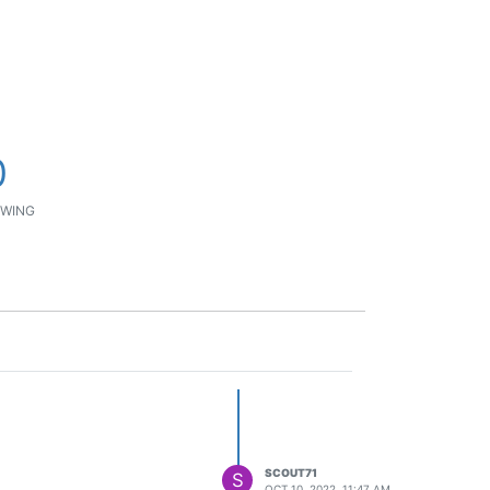
0
WING
SCOUT71
S
OCT 10, 2022, 11:47 AM