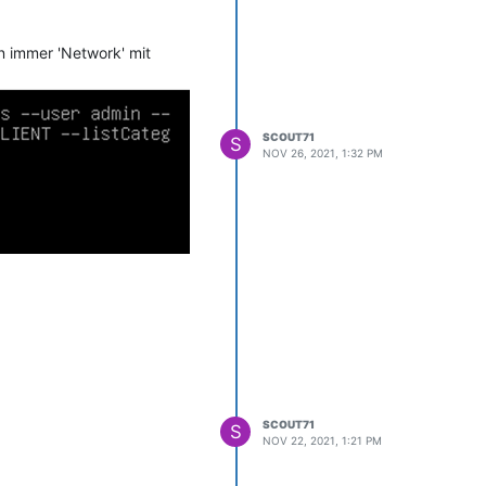
n immer 'Network' mit
SCOUT71
S
NOV 26, 2021, 1:32 PM
SCOUT71
S
NOV 22, 2021, 1:21 PM