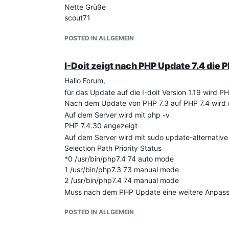
Nette Grüße
scout71
POSTED IN ALLGEMEIN
I-Doit zeigt nach PHP Update 7.4 die P
Hallo Forum,
für das Update auf die I-doit Version 1.19 wird PH
Nach dem Update von PHP 7.3 auf PHP 7.4 wird mir
Auf dem Server wird mit php -v
PHP 7.4.30 angezeigt
Auf dem Server wird mit sudo update-alternative
Selection Path Priority Status
*0 /usr/bin/php7.4 74 auto mode
1 /usr/bin/php7.3 73 manual mode
2 /usr/bin/php7.4 74 manual mode
Muss nach dem PHP Update eine weitere Anpassun
Nette Grüße
POSTED IN ALLGEMEIN
scout71