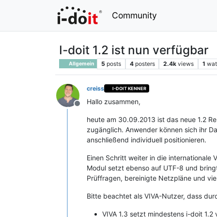
Community
I-doit 1.2 ist nun verfügbar
5
posts
4
posters
2.4k
views
1
wat
Allgemein
creiss
I-DOIT KENNER
Hallo zusammen,
Offline
heute am 30.09.2013 ist das neue 1.2 Rel
zugänglich. Anwender können sich ihr D
anschließend individuell positionieren.
Einen Schritt weiter in die international
Modul setzt ebenso auf UTF-8 und bringt 
Prüffragen, bereinigte Netzpläne und vie
Bitte beachtet als VIVA-Nutzer, dass dur
VIVA 1.3 setzt mindestens i-doit 1.2 