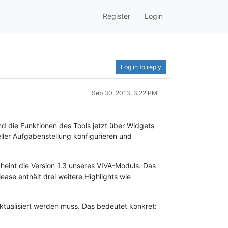
Register
Login
Log in to reply
Sep 30, 2013, 3:22 PM
ind die Funktionen des Tools jetzt über Widgets
ler Aufgabenstellung konfigurieren und
cheint die Version 1.3 unseres VIVA-Moduls. Das
ase enthält drei weitere Highlights wie
aktualisiert werden muss. Das bedeutet konkret: