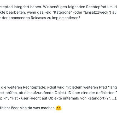
chtepfad integriert haben. Wir benötigen folgenden Rechtepfad um I-
te bearbeiten, wenn das Feld "Kategorie" (oder "Einsatzzweck") aus
ner der kommenden Releases zu implementieren?
 die weiteren Rechtepfade: i-doit wird mit jedem weiteren Pfad "la
t prüfen, ob die aufzurufende Objekt-ID über eine der definierten
yp>?", "Hat <user>Recht auf Objekte unterhalb von <standort>?", …)
lleicht lässt sich da was machen