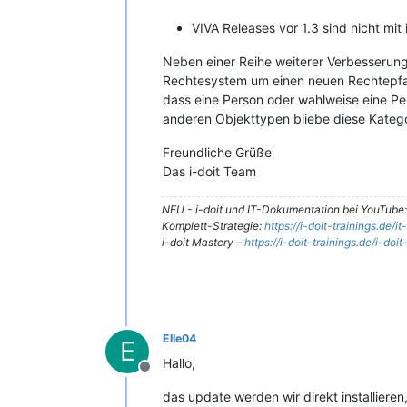
VIVA Releases vor 1.3 sind nicht mit 
Neben einer Reihe weiterer Verbesserunge
Rechtesystem um einen neuen Rechtepfad 
dass eine Person oder wahlweise eine Per
anderen Objekttypen bliebe diese Kategor
Freundliche Grüße
Das i-doit Team
NEU - i-doit und IT-Dokumentation bei YouTube
Komplett-Strategie:
https://i-doit-trainings.de/
i-doit Mastery –
https://i-doit-trainings.de/i-doi
Elle04
E
Hallo,
Offline
das update werden wir direkt installieren,