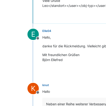
Viele Grüße
Leo</standort></user></obj-typ></user
Elle04
E
Hallo,
Offline
danke für die Rückmeldung. Vielleicht gi
Mit freundlichen Grüßen
Björn Ellefred
knut
K
Hallo
Offline
Neben einer Reihe weiterer Verbesseru