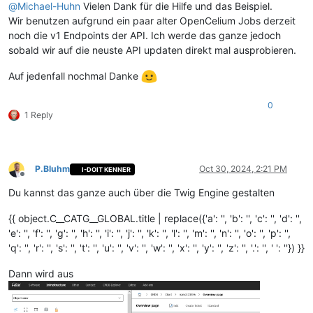
@
Michael-Huhn
Vielen Dank für die Hilfe und das Beispiel.
"data"
: {

"inventory_no"
: inventorynumber,

Wir benutzen aufgrund ein paar alter OpenCelium Jobs derzeit
        }

noch die v1 Endpoints der API. Ich werde das ganze jedoch
    },

sobald wir auf die neuste API updaten direkt mal ausprobieren.
"id"
: 
"1730579620"
,

"language"
: 
"de"
Auf jedenfall nochmal Danke
} %}

{{result|json_encode(constant(
'JSON_PRETTY_PRINT'
0
1 Reply
P.Bluhm
Oct 30, 2024, 2:21 PM
I-DOIT KENNER
Offline
Du kannst das ganze auch über die Twig Engine gestalten
{{ object.C__CATG__GLOBAL.title | replace({'a': '', 'b': '', 'c': '', 'd': '',
'e': '', 'f': '', 'g': '', 'h': '', 'i': '', 'j': '', 'k': '', 'l': '', 'm': '', 'n': '', 'o': '', 'p': '',
'q': '', 'r': '', 's': '', 't': '', 'u': '', 'v': '', 'w': '', 'x': '', 'y': '', 'z': '', '.': '', ' ': ''}) }}
Dann wird aus