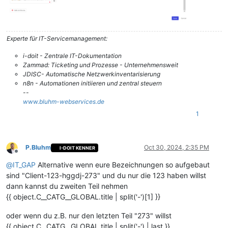
Experte für IT-Servicemanagement:
i-doit - Zentrale IT-Dokumentation
Zammad: Ticketing und Prozesse - Unternehmensweit
JDISC- Automatische Netzwerkinventarisierung
n8n - Automationen initiieren und zentral steuern
--
www.bluhm-webservices.de
1
P.Bluhm
Oct 30, 2024, 2:35 PM
I-DOIT KENNER
Offline
@
IT_GAP
Alternative wenn eure Bezeichnungen so aufgebaut
sind "Client-123-hggdj-273" und du nur die 123 haben willst
dann kannst du zweiten Teil nehmen
{{ object.C__CATG__GLOBAL.title | split('-')[1] }}
oder wenn du z.B. nur den letzten Teil "273" willst
{{ object.C__CATG__GLOBAL.title | split('-') | last }}