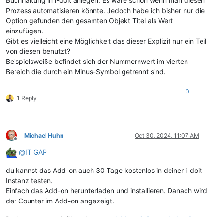
Buchhaltung in i-doit anlegen. Es wäre schön wenn man diesen
Prozess automatisieren könnte. Jedoch habe ich bisher nur die
Option gefunden den gesamten Objekt Titel als Wert
einzufügen.
Gibt es vielleicht eine Möglichkeit das dieser Explizit nur ein Teil
von diesen benutzt?
Beispielsweiße befindet sich der Nummernwert im vierten
Bereich die durch ein Minus-Symbol getrennt sind.
0
1 Reply
Michael Huhn
Oct 30, 2024, 11:07 AM
Offline
@
IT_GAP
du kannst das Add-on auch 30 Tage kostenlos in deiner i-doit
Instanz testen.
Einfach das Add-on herunterladen und installieren. Danach wird
der Counter im Add-on angezeigt.