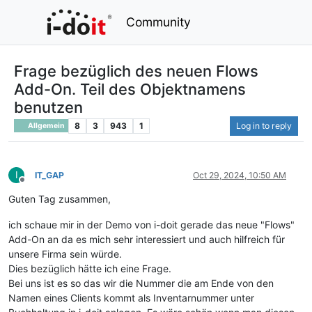
Community
Frage bezüglich des neuen Flows
Add-On. Teil des Objektnamens
benutzen
8
3
943
1
Log in to reply
Allgemein
I
IT_GAP
Oct 29, 2024, 10:50 AM
Offline
Guten Tag zusammen,
ich schaue mir in der Demo von i-doit gerade das neue "Flows"
Add-On an da es mich sehr interessiert und auch hilfreich für
unsere Firma sein würde.
Dies bezüglich hätte ich eine Frage.
Bei uns ist es so das wir die Nummer die am Ende von den
Namen eines Clients kommt als Inventarnummer unter