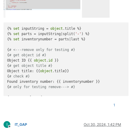
{% 
set
 inputString = 
object
.title %}

{% 
set
 parts = inputString|split(
'-'
) %}

{% 
set
 inventorynumber = parts|last %}

{
# <---remove only for testing #}
{
# get object id #}
Object ID {{ 
object
.
id
 }}

{
# get object title #}
Object title: {{
object
.title}}

{
# check #}
Found inventory number: {{ inventorynumber }}

{
# only for testing remove---> #}
{% 
set
 result = {

"version"
: 
"2.0"
,

1
"method"
: 
"cmdb.category.save"
,

"params"
: {

"apikey"
: 
"MichaWarHier"
,

I
"object"
: 
object
.
id
,

IT_GAP
Oct 30, 2024, 1:42 PM
Offline
"category"
: 
"C__CATG__ACCOUNTING"
,
