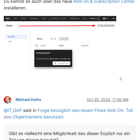
Du kannst es auch über das neue
Add-on & Subscription Center
installieren.
0
Michael Huhn
Oct 30, 2024, 11:26 AM
Offline
@
IT_GAP
said in
Frage bezüglich des neuen Flows Add-On. Teil
des Objektnamens benutzen
:
Gibt es vielleicht eine Möglichkeit das dieser Explizit nur ein
Teil von diesen benutzt?