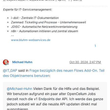
Experte für IT-Servicemanagement:
i-doit - Zentrale IT-Dokumentation
Zammad: Ticketing und Prozesse - Unternehmensweit
JDISC- Automatische Netzwerkinventarisierung
n8n - Automationen initiieren und zentral steuern
--
www.bluhm-webservices.de
1
Michael Huhn
Oct 30, 2024, 2:47 PM
Offline
@
IT_GAP
said in
Frage bezüglich des neuen Flows Add-On. Teil
des Objektnamens benutzen
:
@
Michael-Huhn
Vielen Dank für die Hilfe und das Beispiel.
Wir benutzen aufgrund ein paar alter OpenCelium Jobs
derzeit noch die v1 Endpoints der API. Ich werde das ganze
jedoch sobald wir auf die neuste API updaten direkt mal
ausprobieren.