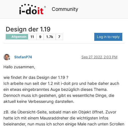
Community
Design der 1.19
11
9
1.7k
7
Log in to reply
Allgemein
StefanP74
Sep 27, 2022, 2:03 PM
Offline
Hallo zusammen,
wie findet ihr das Design der 1.19 ?
Ich arbeite nun seit der 1.2 mit i-doit pro und habe daher auch
ein etwas eingebranntes Auge bezüglich dieses Thema.
Dennoch muss ich gestehen, gibt es wesentliche Dinge, die
aktuell keine Verbesserung darstellen.
zB. die Übersicht-Seite, sobald man ein Objekt öffnet. Zuvor
hatte ich mit einem Mausraddreher die wichtigsten Infos
beieinander, nun muss ich schon einige Male nach unten Scrollen