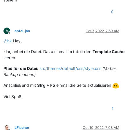
0
A
apfel-jan
Oct 7, 2022, 7:59 AM
Offline
@
hk
Hey,
klar, anbei die Datei. Dazu einmal im i-doit den
Template Cache
leeren.
Pfad für die Datei:
src/themes/default/css/style.css
(Vorher
Backup machen)
Anschließend mit
Strg + F5
einmal die Seite aktualisieren
Viel Spaß!
1
LFischer
Oct 10, 2022, 7:08 AM