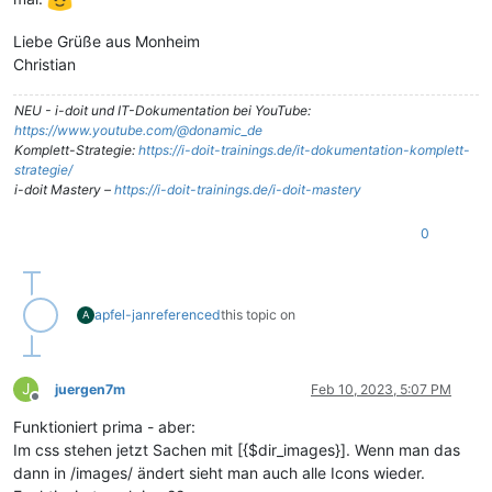
Liebe Grüße aus Monheim
Christian
NEU - i-doit und IT-Dokumentation bei YouTube:
https://www.youtube.com/@donamic_de
Komplett-Strategie:
https://i-doit-trainings.de/it-dokumentation-komplett-
strategie/
i-doit Mastery –
https://i-doit-trainings.de/i-doit-mastery
0
apfel-jan
referenced
this topic on
A
J
juergen7m
Feb 10, 2023, 5:07 PM
Offline
Funktioniert prima - aber:
Im css stehen jetzt Sachen mit [{$dir_images}]. Wenn man das
dann in /images/ ändert sieht man auch alle Icons wieder.