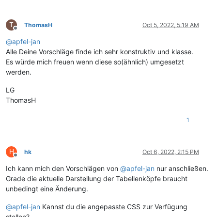
T
ThomasH
Oct 5, 2022, 5:19 AM
Offline
@
apfel-jan
Alle Deine Vorschläge finde ich sehr konstruktiv und klasse.
Es würde mich freuen wenn diese so(ähnlich) umgesetzt
werden.
LG
ThomasH
1
H
hk
Oct 6, 2022, 2:15 PM
Offline
Ich kann mich den Vorschlägen von
@
apfel-jan
nur anschließen.
Grade die aktuelle Darstellung der Tabellenköpfe braucht
unbedingt eine Änderung.
@
apfel-jan
Kannst du die angepasste CSS zur Verfügung
stellen?