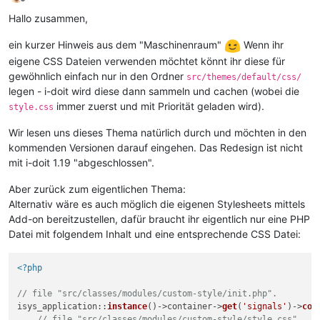
Offline
Hallo zusammen,
ein kurzer Hinweis aus dem "Maschinenraum"
Wenn ihr
eigene CSS Dateien verwenden möchtet könnt ihr diese für
gewöhnlich einfach nur in den Ordner
src/themes/default/css/
legen - i-doit wird diese dann sammeln und cachen (wobei die
immer zuerst und mit Priorität geladen wird).
style.css
Wir lesen uns dieses Thema natürlich durch und möchten in den
kommenden Versionen darauf eingehen. Das Redesign ist nicht
mit i-doit 1.19 "abgeschlossen".
Aber zurück zum eigentlichen Thema:
Alternativ wäre es auch möglich die eigenen Stylesheets mittels
Add-on bereitzustellen, dafür braucht ihr eigentlich nur eine PHP
Datei mit folgendem Inhalt und eine entsprechende CSS Datei:
<?php
// file "src/classes/modules/custom-style/init.php".
isys_application::
instance
()->container->
get
(
'signals'
)->
con
// file "src/classes/modules/custom-style/style.css".