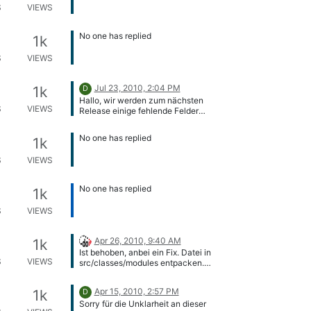
S
VIEWS
No one has replied
1k
S
VIEWS
Jul 23, 2010, 2:04 PM
1k
D
Hallo, wir werden zum nächsten
S
VIEWS
Release einige fehlende Felder
nachtragen. Standortpopup wird ein
wenig schwierig…
No one has replied
1k
S
VIEWS
No one has replied
1k
S
VIEWS
Apr 26, 2010, 9:40 AM
1k
Ist behoben, anbei ein Fix. Datei in
S
VIEWS
src/classes/modules entpacken.
isys_module_logbook.class.php.zip
Apr 15, 2010, 2:57 PM
1k
D
Sorry für die Unklarheit an dieser