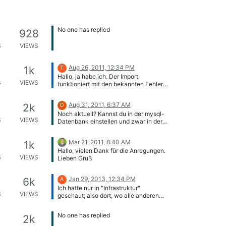
No one has replied
928
S
VIEWS
Aug 26, 2011, 12:34 PM
1k
T
Hallo, ja habe ich. Der Import
S
VIEWS
funktioniert mit den bekannten Fehlern
ohne Probleme. Der Wechsel auf OCS
2.0 war ansonsten völlig unkompliziert.
Aug 31, 2011, 6:37 AM
2k
D
Gruß, Thomas
Noch aktuell? Kannst du in der mysql-
S
VIEWS
Datenbank einstellen und zwar in der
Tabelle isys_obj_type. Da den
entsprechenden Typ (z. B. Patchfeld)
Mar 21, 2011, 8:40 AM
1k
suchen und den Wert in der Spalte
Hallo, vielen Dank für die Anregungen.
show_in_rack auf 1 setzen.
S
VIEWS
Lieben Gruß
Jan 29, 2013, 12:34 PM
6k
A
Ich hatte nur in "Infrastruktur"
S
VIEWS
geschaut; also dort, wo alle anderen
Objekte diesbezüglich auch liegen.
argh Wieso liegt denn "Cluster" in
No one has replied
2k
"Andere"? Okay, egal, mein Fehler.
Danke fürs Feedback.