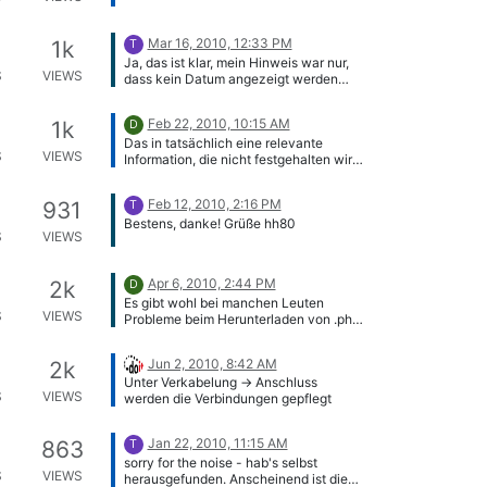
Anschlüsse/Ports definierbar; da
müssen später dann die jeweiligen
Geräte manuell angeschlossen
Mar 16, 2010, 12:33 PM
1k
T
werden) Möglichkeit 2) dürfte im
Ja, das ist klar, mein Hinweis war nur,
Augenblick die Standard-Variante sein,
S
VIEWS
dass kein Datum angezeigt werden
1) müßte noch geschaffen werden.
sollte, wenn keins eingegeben wurde.
@synetics: Seht Ihr da eine
Gruß hh80
Möglichkeit, das so oder so ähnlich
Feb 22, 2010, 10:15 AM
1k
D
umzusetzen? Viele Grüße, Frank
Das in tatsächlich eine relevante
S
VIEWS
Information, die nicht festgehalten wird.
Wir nehmen das zunächst mal auf und
werden uns bei Zeiten darum kümmern.
Feb 12, 2010, 2:16 PM
931
T
Bestens, danke! Grüße hh80
S
VIEWS
Apr 6, 2010, 2:44 PM
2k
D
Es gibt wohl bei manchen Leuten
S
VIEWS
Probleme beim Herunterladen von .php
Dateien hier. Das neue Release ist ja
inzwischen draussen, bitte dieses
Jun 2, 2010, 8:42 AM
2k
probieren.
Unter Verkabelung -> Anschluss
S
VIEWS
werden die Verbindungen gepflegt
Jan 22, 2010, 11:15 AM
863
T
sorry for the noise - hab's selbst
S
VIEWS
herausgefunden. Anscheinend ist die