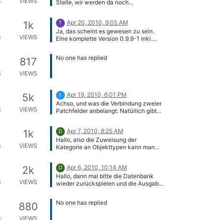
S
VIEWS
Stelle, wir werden da noch
nachbessern. Wenn Ports etc.
umbenannt werden, dann müssen
Apr 20, 2010, 9:05 AM
1k
T
natürlich auch die zugehörigen
Ja, das scheint es gewesen zu sein.
Anschlüsse umbenannt werden.
S
VIEWS
Eine komplette Version 0.9.9-1 inkl.
Report Manager funktioniert jetzt
einwandfrei.
No one has replied
817
S
VIEWS
Apr 19, 2010, 6:01 PM
5k
I
Achso, und was die Verbindung zweier
S
VIEWS
Patchfelder anbelangt: Natürlich gibt
es auch den Fall, daß ein Patchfeld
nicht auf einem zweiten endet, sondern
Apr 7, 2010, 8:25 AM
1k
D
in einer oder mehreren Dosen, z.B.
Hallo, also die Zuweisung der
wenn Räume mit Kabelkanal und Cat-
S
VIEWS
Kategorie an Objekttypen kann man
5/6 Verkabelung sowie einzelnen
auch nachträglich über die
Netzwerkdosen auf einem Patchfeld im
Konfiguration der Kategorie selber
Serverraum auflaufen. Es sollte bei der
Apr 6, 2010, 10:14 AM
2k
D
vornehmen. Auf die Übersichtsseite
Anlage des Patchfeldobjektes aber
Hallo, dann mal bitte die Datenbank
kann man diese Kategorien momentan
wählbar sein, ob das so ist. Also
S
VIEWS
wieder zurückspielen und die Ausgabe
nicht packen, das wird es dann für ein
Auswahl: 1) Patchfeld <-> Patchfeld
von SHOW CREATE TABLE
späteres Release geben.
(Anzahl Ports/Verbindungsleitungen
isys_catg_ip_list_2_isys_netp_port;
definierbar; diese werden auf jedem der
No one has replied
880
posten.
beiden Patchfelder angelegt) oder
Patchfeld -> Anschluß (Anzahl
S
VIEWS