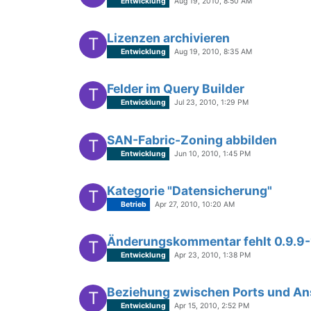
Entwicklung
Aug 19, 2010, 8:50 AM
Lizenzen archivieren
T
Entwicklung
Aug 19, 2010, 8:35 AM
Felder im Query Builder
T
Entwicklung
Jul 23, 2010, 1:29 PM
SAN-Fabric-Zoning abbilden
T
Entwicklung
Jun 10, 2010, 1:45 PM
Kategorie "Datensicherung"
T
Betrieb
Apr 27, 2010, 10:20 AM
Änderungskommentar fehlt 0.9.9-
T
Entwicklung
Apr 23, 2010, 1:38 PM
Beziehung zwischen Ports und A
T
Entwicklung
Apr 15, 2010, 2:52 PM